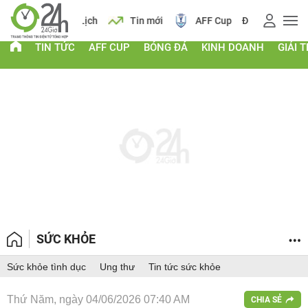
 vàng
Lịch
Tin mới
AFF Cup
Điểm chuẩn 2026
TIN TỨC
AFF CUP
BÓNG ĐÁ
KINH DOANH
GIẢI T
SỨC KHỎE
Sức khỏe tình dục
Ung thư
Tin tức sức khỏe
Thứ Năm, ngày 04/06/2026 07:40 AM
CHIA SẺ