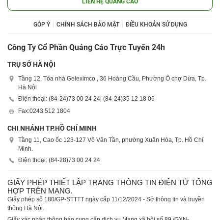
LIÊN HỆ QUẢNG CÁO
GÓP Ý
CHÍNH SÁCH BẢO MẬT
ĐIỀU KHOẢN SỬ DỤNG
Công Ty Cổ Phần Quảng Cáo Trực Tuyến 24h
TRỤ SỞ HÀ NỘI
Tầng 12, Tòa nhà Geleximco , 36 Hoàng Cầu, Phường Ô chợ Dừa, Tp.
Hà Nội
Điện thoại: (84-24)
73 00 24 24
| (84-24)
35 12 18 06
Fax:
0243 512 1804
CHI NHÁNH TP.HỒ CHÍ MINH
Tầng 11, Cao ốc 123-127 Võ Văn Tần, phường Xuân Hòa, Tp. Hồ Chí
Minh.
Điện thoại: (84-28)
73 00 24 24
GIẤY PHÉP THIẾT LẬP TRANG THÔNG TIN ĐIỆN TỬ TỔNG
HỢP TRÊN MẠNG.
Giấy phép số 180/GP-STTTT ngày cấp 11/12/2024 - Sở thông tin và truyền
thông Hà Nội.
Giấy xác nhận thông báo cung cấp dịch vụ Mạng xã hội số 89 /GXN-