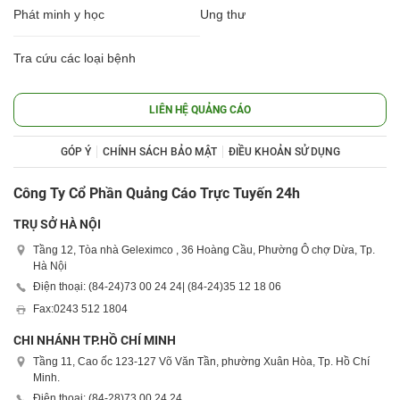
Phát minh y học
Ung thư
Tra cứu các loại bệnh
LIÊN HỆ QUẢNG CÁO
GÓP Ý
CHÍNH SÁCH BẢO MẬT
ĐIỀU KHOẢN SỬ DỤNG
Công Ty Cổ Phần Quảng Cáo Trực Tuyến 24h
TRỤ SỞ HÀ NỘI
Tầng 12, Tòa nhà Geleximco , 36 Hoàng Cầu, Phường Ô chợ Dừa, Tp.
Hà Nội
Điện thoại: (84-24)
73 00 24 24
| (84-24)
35 12 18 06
Fax:
0243 512 1804
CHI NHÁNH TP.HỒ CHÍ MINH
Tầng 11, Cao ốc 123-127 Võ Văn Tần, phường Xuân Hòa, Tp. Hồ Chí
Minh.
Điện thoại: (84-28)
73 00 24 24