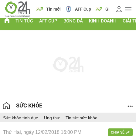
 vàng
Lịch
Tin mới
AFF Cup
Giá vàng
TIN TỨC
AFF CUP
BÓNG ĐÁ
KINH DOANH
GIẢI T
SỨC KHỎE
Sức khỏe tình dục
Ung thư
Tin tức sức khỏe
Thứ Hai, ngày 12/02/2018 16:00 PM
CHIA SẺ