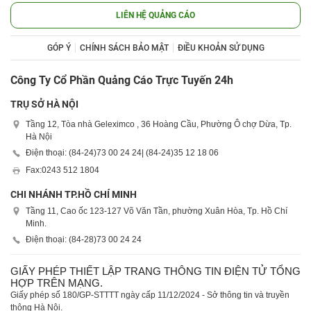
LIÊN HỆ QUẢNG CÁO
GÓP Ý
CHÍNH SÁCH BẢO MẬT
ĐIỀU KHOẢN SỬ DỤNG
Công Ty Cổ Phần Quảng Cáo Trực Tuyến 24h
TRỤ SỞ HÀ NỘI
Tầng 12, Tòa nhà Geleximco , 36 Hoàng Cầu, Phường Ô chợ Dừa, Tp.
Hà Nội
Điện thoại: (84-24)
73 00 24 24
| (84-24)
35 12 18 06
Fax:
0243 512 1804
CHI NHÁNH TP.HỒ CHÍ MINH
Tầng 11, Cao ốc 123-127 Võ Văn Tần, phường Xuân Hòa, Tp. Hồ Chí
Minh.
Điện thoại: (84-28)
73 00 24 24
GIẤY PHÉP THIẾT LẬP TRANG THÔNG TIN ĐIỆN TỬ TỔNG
HỢP TRÊN MẠNG.
Giấy phép số 180/GP-STTTT ngày cấp 11/12/2024 - Sở thông tin và truyền
thông Hà Nội.