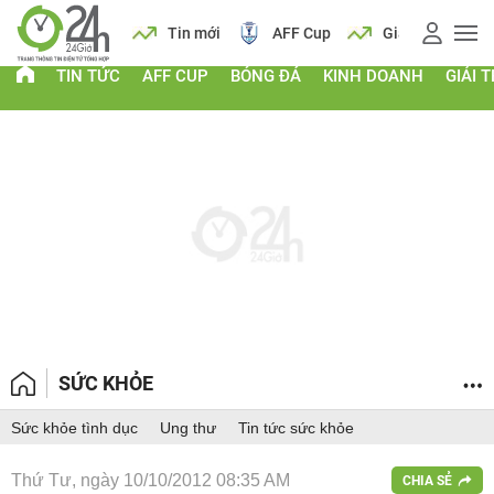
 vàng
Lịch
Tin mới
AFF Cup
Giá vàng
TIN TỨC
AFF CUP
BÓNG ĐÁ
KINH DOANH
GIẢI T
SỨC KHỎE
Sức khỏe tình dục
Ung thư
Tin tức sức khỏe
Thứ Tư, ngày 10/10/2012 08:35 AM
CHIA SẺ