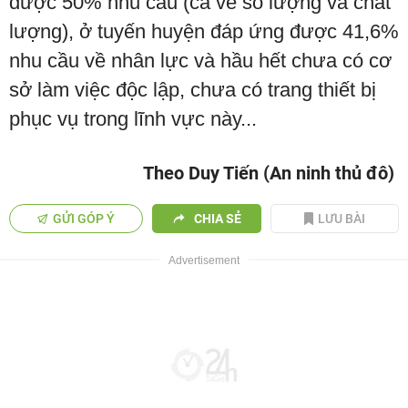
được 50% nhu cầu (cả về số lượng và chất
lượng), ở tuyến huyện đáp ứng được 41,6%
nhu cầu về nhân lực và hầu hết chưa có cơ
sở làm việc độc lập, chưa có trang thiết bị
phục vụ trong lĩnh vực này...
Theo Duy Tiến (An ninh thủ đô)
GỬI GÓP Ý
CHIA SẺ
LƯU BÀI