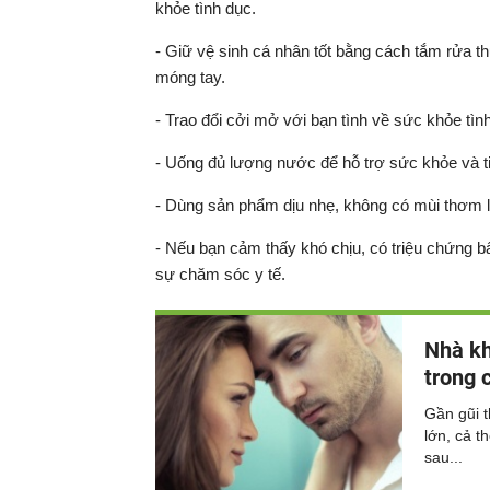
khỏe tình dục.
- Giữ vệ sinh cá nhân tốt bằng cách tắm rửa t
móng tay.
- Trao đổi cởi mở với bạn tình về sức khỏe tìn
- Uống đủ lượng nước để hỗ trợ sức khỏe và tin
- Dùng sản phẩm dịu nhẹ, không có mùi thơm l
- Nếu bạn cảm thấy khó chịu, có triệu chứng b
sự chăm sóc y tế.
Nhà kh
trong c
Gần gũi t
lớn, cả t
sau...