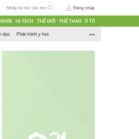
Đăng nhập
 KHỎE
HI-TECH
THẾ GIỚI
THỂ THAO
Ô TÔ
h dục
Phát minh y học