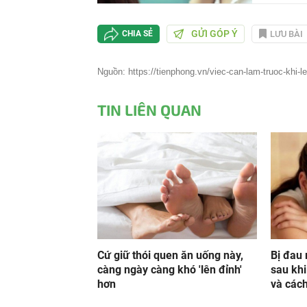
GỬI GÓP Ý
LƯU BÀI
CHIA SẺ
Nguồn: https://tienphong.vn/viec-can-lam-truoc-khi-l
TIN LIÊN QUAN
Cứ giữ thói quen ăn uống này,
Bị đau 
càng ngày càng khó 'lên đỉnh'
sau kh
hơn
và cách