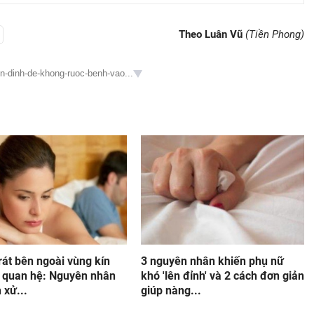
Theo Luân Vũ
(Tiền Phong)
en-dinh-de-khong-ruoc-benh-vao...
rát bên ngoài vùng kín
3 nguyên nhân khiến phụ nữ
i quan hệ: Nguyên nhân
khó 'lên đỉnh' và 2 cách đơn giản
 xử...
giúp nàng...