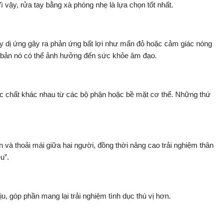
ì vậy, rửa tay bằng xà phòng nhẹ là lựa chọn tốt nhất.
ây dị ứng gây ra phản ứng bất lợi như mẩn đỏ hoặc cảm giác nóng
ơ bản nó có thể ảnh hưởng đến sức khỏe âm đạo.
ác chất khác nhau từ các bộ phận hoặc bề mặt cơ thể. Những thứ
 và thoải mái giữa hai người, đồng thời nâng cao trải nghiệm thân
u”.
u, góp phần mang lại trải nghiệm tình dục thú vị hơn.