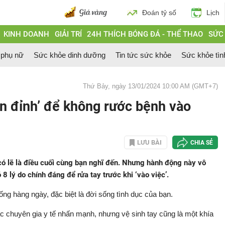
Đoán tỷ số
Lịch
KINH DOANH
GIẢI TRÍ
24H THÍCH BÓNG ĐÁ - THỂ THAO
SỨC
 phụ nữ
Sức khỏe dinh dưỡng
Tin tức sức khỏe
Sức khỏe tìn
Thứ Bảy, ngày 13/01/2024 10:00 AM (GMT+7)
lên đỉnh’ để không rước bệnh vào
LƯU BÀI
CHIA SẺ
 có lẽ là điều cuối cùng bạn nghĩ đến. Nhưng hành động này vô
8 lý do chính đáng để rửa tay trước khi ‘vào việc’.
ống hàng ngày, đặc biệt là đời sống tình dục của bạn.
 chuyên gia y tế nhấn mạnh, nhưng vệ sinh tay cũng là một khía