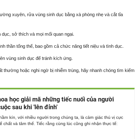
hường xuyên, rửa vùng sinh dục bằng xà phòng nhẹ và cắt tỉa
h dục, sở thích và mọi mối quan ngại.
h thần tổng thể, bao gồm cả chức năng tiết niệu và tình dục.
ên vùng sinh dục để tránh kích ứng.
ất thường hoặc nghi ngờ bị nhiễm trùng, hãy nhanh chóng tìm kiếm
oa học giải mã những tiếc nuối của người
uộc sau khi 'lên đỉnh'
hầm kín, với nhiều người trong chúng ta, là cảm giác thú vị cực
hể chất và tâm thế. Tiếc rằng cùng lúc cũng ghi nhận thực tế: