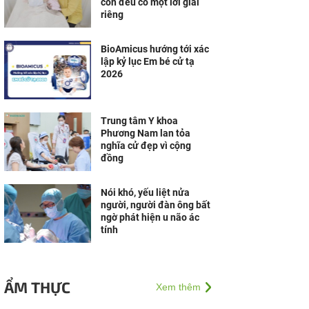
con đều có một lời giải
riêng
BioAmicus hướng tới xác
lập kỷ lục Em bé cử tạ
2026
Trung tâm Y khoa
Phương Nam lan tỏa
nghĩa cử đẹp vì cộng
đồng
Nói khó, yếu liệt nửa
người, người đàn ông bất
ngờ phát hiện u não ác
tính
ẨM THỰC
Xem thêm