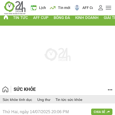
Giá vàng
Lịch
Tin mới
AFF Cup
Điểm chu
TIN TỨC
AFF CUP
BÓNG ĐÁ
KINH DOANH
GIẢI T
SỨC KHỎE
Sức khỏe tình dục
Ung thư
Tin tức sức khỏe
Thứ Hai, ngày 14/07/2025 20:06 PM
CHIA SẺ