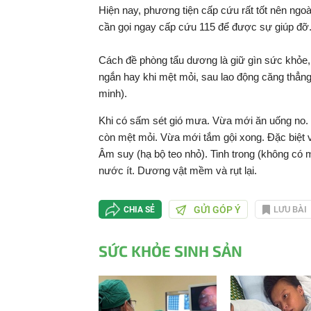
Hiện nay, phương tiện cấp cứu rất tốt nên ngoài
cần gọi ngay cấp cứu 115 để được sự giúp đỡ
Cách đề phòng tẩu dương là giữ gìn sức khỏe, si
ngắn hay khi mệt mỏi, sau lao động căng thẳng
minh).
Khi có sấm sét gió mưa. Vừa mới ăn uống no. Mớ
còn mệt mỏi. Vừa mới tắm gội xong. Đặc biệt v
Âm suy (hạ bộ teo nhỏ). Tinh trong (không có 
nước ít. Dương vật mềm và rụt lại.
GỬI GÓP Ý
LƯU BÀI
CHIA SẺ
SỨC KHỎE SINH SẢN