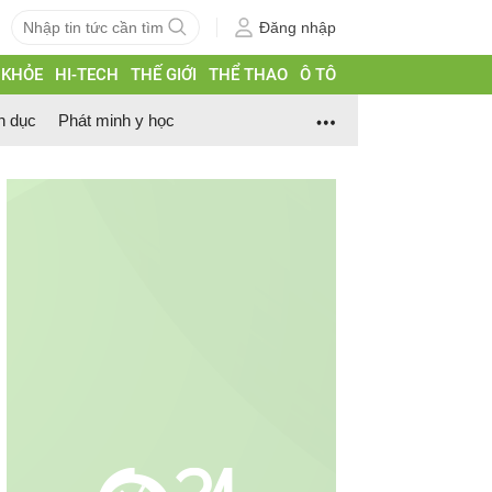
Đăng nhập
 KHỎE
HI-TECH
THẾ GIỚI
THỂ THAO
Ô TÔ
h dục
Phát minh y học