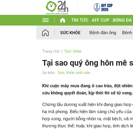
TIN TỨC
AFF CUP
BÓNG ĐÁ
Bệnh đàn ông
Bệnh
SỨC KHỎE
Trang chủ
Sức khỏe
Tại sao quý ông hôn mê 
Sức khỏe sinh sản
Sự kiện:
Khi cuộc mây mưa đang ở cao trào, đột nhiên 
cứu không quyết đoán, kịp thời thì sẽ tử vong
Chứng tẩu dương xuất hiện khi đang giao hợp đ
hạ mã phong. Biểu hiện lâm sàng chủ yếu của 
hợp xong, người bỗng nhũn ra, mặt bệch, vã mồ 
thương thực thể; hoặc khi giao hợp, tinh dịch li