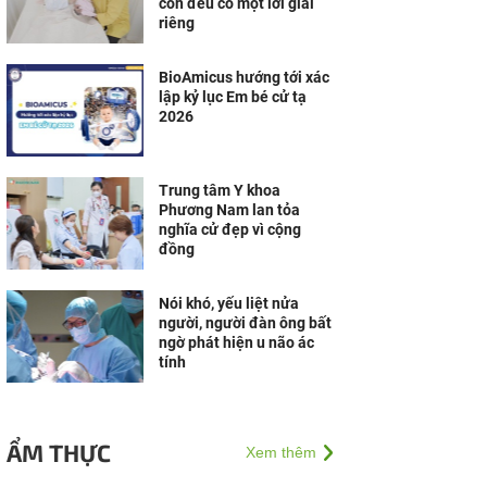
con đều có một lời giải
riêng
BioAmicus hướng tới xác
lập kỷ lục Em bé cử tạ
2026
Trung tâm Y khoa
Phương Nam lan tỏa
nghĩa cử đẹp vì cộng
đồng
Nói khó, yếu liệt nửa
người, người đàn ông bất
ngờ phát hiện u não ác
tính
ẨM THỰC
Xem thêm