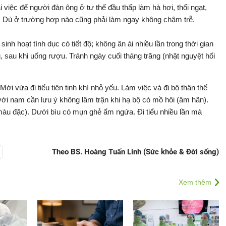
 việc để người đàn ông ở tư thế đầu thấp làm hà hơi, thổi ngạt,
. Dù ở trường hợp nào cũng phải làm ngay không chậm trễ.
nh hoạt tình dục có tiết độ; không ân ái nhiều lần trong thời gian
, sau khi uống rượu. Tránh ngày cuối tháng trăng (nhật nguyệt hối
i vừa đi tiểu tiện tinh khí nhỏ yếu. Làm việc và đi bộ thân thể
ới nam cần lưu ý không lâm trận khi hạ bộ có mồ hôi (âm hãn).
màu đặc). Dưới bìu có mụn ghẻ ẩm ngứa. Đi tiểu nhiều lần mà
Theo BS. Hoàng Tuấn Linh (Sức khỏe & Đời sống)
Xem thêm