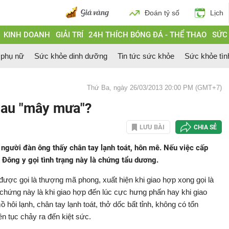
Đoán tỷ số
Lịch
KINH DOANH
GIẢI TRÍ
24H THÍCH BÓNG ĐÁ - THỂ THAO
SỨC
 phụ nữ
Sức khỏe dinh dưỡng
Tin tức sức khỏe
Sức khỏe tìn
Thứ Ba, ngày 26/03/2013 20:00 PM (GMT+7)
sau "mây mưa"?
LƯU BÀI
CHIA SẺ
người đàn ông thấy chân tay lạnh toát, hôn mê. Nếu việc cấp
. Đông y gọi tình trạng này là chứng tẩu dương.
ược gọi là thượng mã phong, xuất hiện khi giao hợp xong gọi là
chứng này là khi giao hợp đến lúc cực hưng phấn hay khi giao
hôi lạnh, chân tay lạnh toát, thở dốc bất tỉnh, không có tổn
ên tục chảy ra đến kiệt sức.