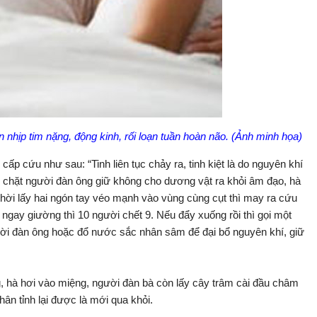
n nhịp tim nặng, động kinh, rối loạn tuần hoàn não. (Ảnh minh họa)
ấp cứu như sau: “Tinh liên tục chảy ra, tinh kiệt là do nguyên khí
ôm chặt người đàn ông giữ không cho dương vật ra khỏi âm đạo, hà
hời lấy hai ngón tay véo mạnh vào vùng cùng cụt thì may ra cứu
gay giường thì 10 người chết 9. Nếu đẩy xuống rồi thì gọi một
ời đàn ông hoặc đổ nước sắc nhân sâm để đại bổ nguyên khí, giữ
, hà hơi vào miệng, người đàn bà còn lấy cây trâm cài đầu châm
n tỉnh lại được là mới qua khỏi.