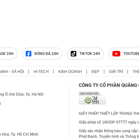
'giành giật sự sống' của nhạc sĩ
Trần Tiến
Ít người biết loại quả dân dã này ở
Việt Nam lại mang nhiều lợi ích
cho sức khỏe
AGE 24H
BÓNG ĐÁ 24H
TIKTOK 24H
YOUTUB
NINH - XÃ HỘI
HI-TECH
KINH DOANH
ĐẸP
GIẢI TRÍ
TH
CÔNG TY CỔ PHẦN QUẢNG 
ng Ô chợ Dừa, Tp. Hà Nội
6
GIẤY PHÉP THIẾT LẬP TRANG T
Giấy phép số 180/GP-STTTT ngày cấ
Giấy xác nhận thông báo cung cấp
 Hòa, Tp. Hồ Chí Minh.
Phát thanh, Truyền hình và Thông t