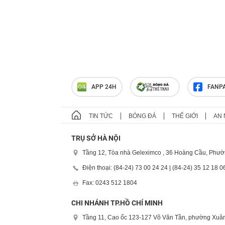
APP 24H
FANP
TIN TỨC
BÓNG ĐÁ
THẾ GIỚI
AN 
TRỤ SỞ HÀ NỘI
Tầng 12, Tòa nhà Geleximco , 36 Hoàng Cầu, Phườ
Điện thoại: (84-24) 73 00 24 24 | (84-24) 35 12 18 0
Fax: 0243 512 1804
CHI NHÁNH TP.HỒ CHÍ MINH
Tầng 11, Cao ốc 123-127 Võ Văn Tần, phường Xuân