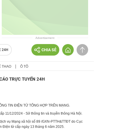
Advertisement
CHIA SẺ
E 24H
Ể THAO
Ô TÔ
CÁO TRỰC TUYẾN 24H
HÔNG TIN ĐIỆN TỬ TỔNG HỢP TRÊN MẠNG.
p 11/12/2024 - Sở thông tin và truyền thông Hà Nội.
 dịch vụ Mạng xã hội số 89 /GXN-PTTH&TTĐT do Cục
in Điện tử cấp ngày 13 tháng 6 năm 2025.