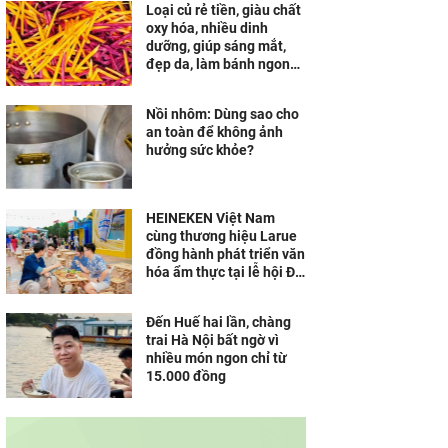
Loại củ rẻ tiền, giàu chất
oxy hóa, nhiều dinh
dưỡng, giúp sáng mắt,
đẹp da, làm bánh ngon
khó cưỡng
Nồi nhôm: Dùng sao cho
an toàn để không ảnh
hưởng sức khỏe?
HEINEKEN Việt Nam
cùng thương hiệu Larue
đồng hành phát triển văn
hóa ẩm thực tại lễ hội Đà
Nẵng
Đến Huế hai lần, chàng
trai Hà Nội bất ngờ vì
nhiều món ngon chỉ từ
15.000 đồng