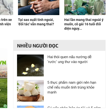
 trên xe
Tại sao xuất tinh ngoài,
Hai lần mang thai ngoài ý
nh viện
'đối tác' vẫn mang thai?
muốn, cô gái 16 tuổi đối
diện nguy...
NHIỀU NGƯỜI ĐỌC
Hai thói quen nấu nướng dễ
'rước' ung thư vào người
5 thực phẩm nam giới nên hạn
chế nếu muốn tinh trùng khỏe
mạnh
Cú sốc nhận 'bản án tử' và 5 năm