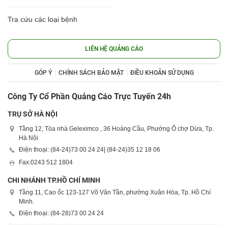
Tra cứu các loại bệnh
LIÊN HỆ QUẢNG CÁO
GÓP Ý
CHÍNH SÁCH BẢO MẬT
ĐIỀU KHOẢN SỬ DỤNG
Công Ty Cổ Phần Quảng Cáo Trực Tuyến 24h
TRỤ SỞ HÀ NỘI
Tầng 12, Tòa nhà Geleximco , 36 Hoàng Cầu, Phường Ô chợ Dừa, Tp.
Hà Nội
Điện thoại: (84-24)
73 00 24 24
| (84-24)
35 12 18 06
Fax:
0243 512 1804
CHI NHÁNH TP.HỒ CHÍ MINH
Tầng 11, Cao ốc 123-127 Võ Văn Tần, phường Xuân Hòa, Tp. Hồ Chí
Minh.
Điện thoại: (84-28)
73 00 24 24