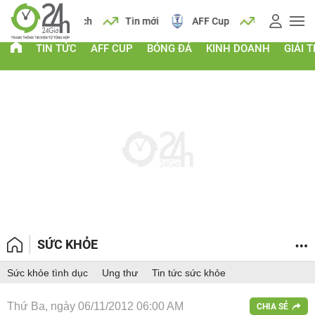
 vàng
Lịch
Tin mới
AFF Cup
Giá vàng
TIN TỨC
AFF CUP
BÓNG ĐÁ
KINH DOANH
GIẢI T
SỨC KHỎE
Sức khỏe tình dục
Ung thư
Tin tức sức khỏe
Thứ Ba, ngày 06/11/2012 06:00 AM
CHIA SẺ