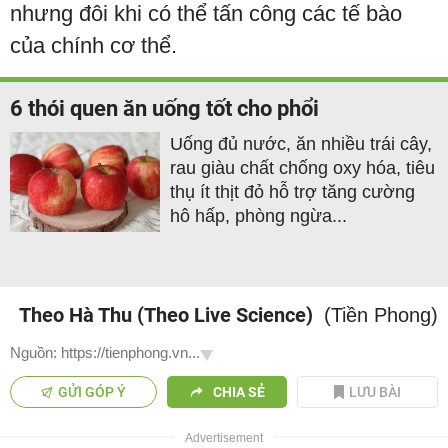
nhưng đôi khi có thể tấn công các tế bào
của chính cơ thể.
6 thói quen ăn uống tốt cho phổi
Uống đủ nước, ăn nhiều trái cây,
rau giàu chất chống oxy hóa, tiêu
thụ ít thịt đỏ hỗ trợ tăng cường
hô hấp, phòng ngừa...
Theo Hà Thu (Theo Live Science)
(Tiền Phong)
Nguồn: https://tienphong.vn...
GỬI GÓP Ý
CHIA SẺ
LƯU BÀI