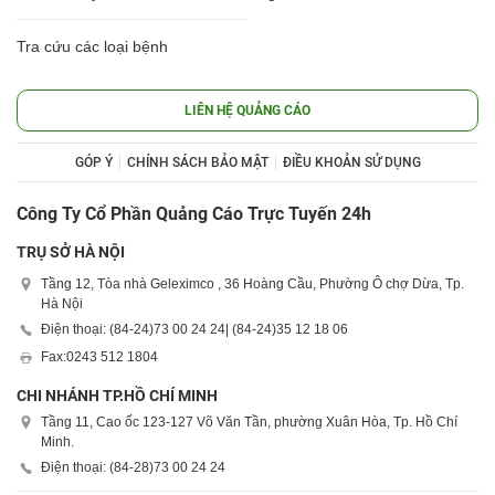
Tra cứu các loại bệnh
LIÊN HỆ QUẢNG CÁO
GÓP Ý
CHÍNH SÁCH BẢO MẬT
ĐIỀU KHOẢN SỬ DỤNG
Công Ty Cổ Phần Quảng Cáo Trực Tuyến 24h
TRỤ SỞ HÀ NỘI
Tầng 12, Tòa nhà Geleximco , 36 Hoàng Cầu, Phường Ô chợ Dừa, Tp.
Hà Nội
Điện thoại: (84-24)
73 00 24 24
| (84-24)
35 12 18 06
Fax:
0243 512 1804
CHI NHÁNH TP.HỒ CHÍ MINH
Tầng 11, Cao ốc 123-127 Võ Văn Tần, phường Xuân Hòa, Tp. Hồ Chí
Minh.
Điện thoại: (84-28)
73 00 24 24