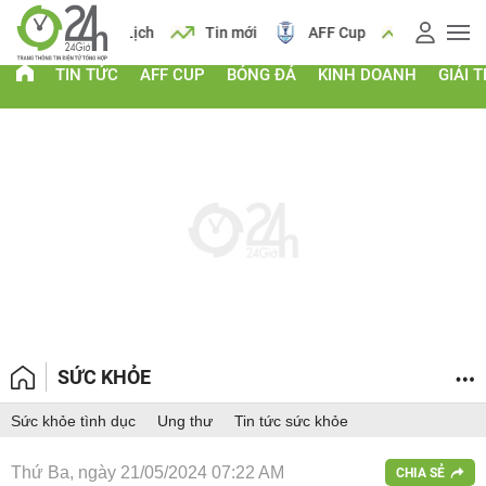
 vàng
Lịch
Tin mới
AFF Cup
Giá vàng
TIN TỨC
AFF CUP
BÓNG ĐÁ
KINH DOANH
GIẢI T
SỨC KHỎE
Sức khỏe tình dục
Ung thư
Tin tức sức khỏe
Thứ Ba, ngày 21/05/2024 07:22 AM
CHIA SẺ