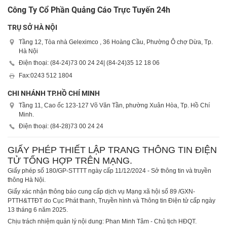
Công Ty Cổ Phần Quảng Cáo Trực Tuyến 24h
TRỤ SỞ HÀ NỘI
Tầng 12, Tòa nhà Geleximco , 36 Hoàng Cầu, Phường Ô chợ Dừa, Tp.
Hà Nội
Điện thoại: (84-24)
73 00 24 24
| (84-24)
35 12 18 06
Fax:
0243 512 1804
CHI NHÁNH TP.HỒ CHÍ MINH
Tầng 11, Cao ốc 123-127 Võ Văn Tần, phường Xuân Hòa, Tp. Hồ Chí
Minh.
Điện thoại: (84-28)
73 00 24 24
GIẤY PHÉP THIẾT LẬP TRANG THÔNG TIN ĐIỆN
TỬ TỔNG HỢP TRÊN MẠNG.
Giấy phép số 180/GP-STTTT ngày cấp 11/12/2024 - Sở thông tin và truyền
thông Hà Nội.
Giấy xác nhận thông báo cung cấp dịch vụ Mạng xã hội số 89 /GXN-
PTTH&TTĐT do Cục Phát thanh, Truyền hình và Thông tin Điện tử cấp ngày
13 tháng 6 năm 2025.
Chịu trách nhiệm quản lý nội dung: Phan Minh Tâm - Chủ tịch HĐQT.