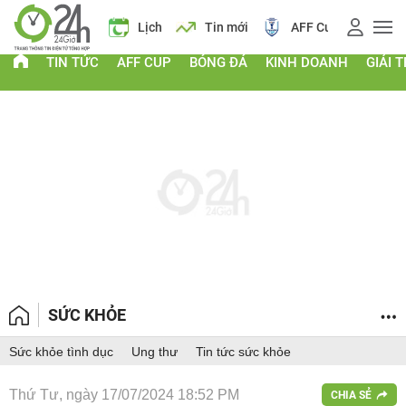
á vàng
Lịch
Tin mới
AFF Cup
Giá vàng
TIN TỨC
AFF CUP
BÓNG ĐÁ
KINH DOANH
GIẢI T
SỨC KHỎE
Sức khỏe tình dục
Ung thư
Tin tức sức khỏe
Thứ Tư, ngày 17/07/2024 18:52 PM
CHIA SẺ