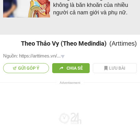
không là băn khoăn của nhiều
người cả nam giới và phụ nữ.
Theo Thảo Vy (Theo Medindia)
(Arttimes)
Nguồn: https://arttimes.vn/...
GỬI GÓP Ý
CHIA SẺ
LƯU BÀI