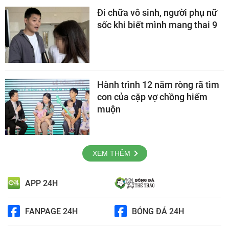
Đi chữa vô sinh, người phụ nữ
sốc khi biết mình mang thai 9
Hành trình 12 năm ròng rã tìm
con của cặp vợ chồng hiếm
muộn
XEM THÊM
APP 24H
FANPAGE 24H
BÓNG ĐÁ 24H