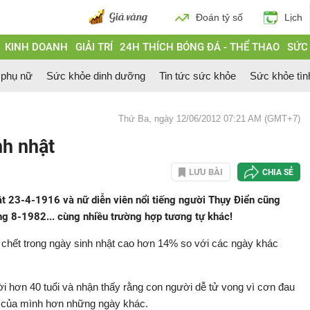
Đoán tỷ số
Lịch
KINH DOANH
GIẢI TRÍ
24H THÍCH BÓNG ĐÁ - THỂ THAO
SỨC
 phụ nữ
Sức khỏe dinh dưỡng
Tin tức sức khỏe
Sức khỏe tìn
Thứ Ba, ngày 12/06/2012 07:21 AM (GMT+7)
nh nhật
LƯU BÀI
CHIA SẺ
ật 23-4-1916 và nữ diễn viên nổi tiếng người Thụy Điển cũng
áng 8-1982... cùng nhiều trường hợp tương tự khác!
g chết trong ngày sinh nhật cao hơn 14% so với các ngày khác
ời hơn 40 tuổi và nhận thấy rằng con người dễ tử vong vì cơn đau
hật của mình hơn những ngày khác.