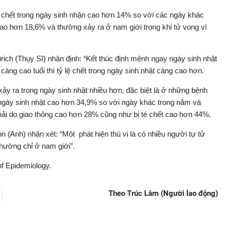
g chết trong ngày sinh nhận cao hơn 14% so với các ngày khác
cao hơn 18,6% và thường xảy ra ở nam giới trong khi tử vong vì
rich (Thụy Sĩ) nhận định: “Kết thúc định mệnh ngay ngày sinh nhật
àng cao tuổi thì tỷ lệ chết trong ngày sinh nhật càng cao hơn.
xảy ra trong ngày sinh nhật nhiều hơn, đặc biệt là ở những bệnh
ng ngày sinh nhật cao hơn 34,9% so với ngày khác trong năm và
 phải do giao thông cao hơn 28% cũng như bị té chết cao hơn 44%.
 (Anh) nhận xét: “Một phát hiện thú vị là có nhiều người tự tử
hường chỉ ở nam giới”.
f Epidemiology.
Theo Trúc Lâm (Người lao động)