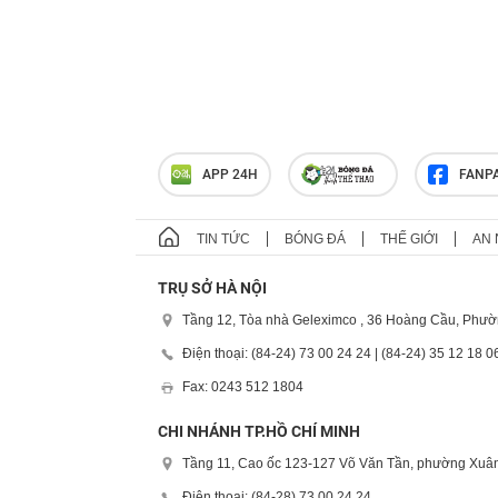
APP 24H
FANP
TIN TỨC
BÓNG ĐÁ
THẾ GIỚI
AN 
TRỤ SỞ HÀ NỘI
Tầng 12, Tòa nhà Geleximco , 36 Hoàng Cầu, Phườ
Điện thoại: (84-24) 73 00 24 24 | (84-24) 35 12 18 0
Fax: 0243 512 1804
CHI NHÁNH TP.HỒ CHÍ MINH
Tầng 11, Cao ốc 123-127 Võ Văn Tần, phường Xuân
Điện thoại: (84-28) 73 00 24 24