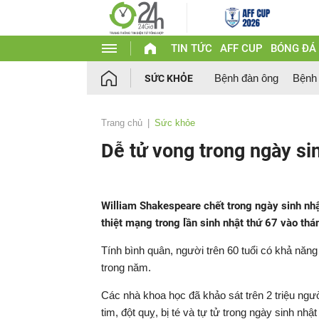
TIN TỨC
AFF CUP
BÓNG ĐÁ
Bệnh đàn ông
Bệnh
SỨC KHỎE
Trang chủ
Sức khỏe
Dễ tử vong trong ngày si
William Shakespeare chết trong ngày sinh nh
thiệt mạng trong lần sinh nhật thứ 67 vào th
Tính bình quân, người trên 60 tuổi có khả năn
trong năm.
Các nhà khoa học đã khảo sát trên 2 triệu ngư
tim, đột quỵ, bị té và tự tử trong ngày sinh n