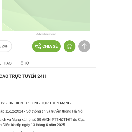
Advertisement
CHIA SẺ
E 24H
Ể THAO
Ô TÔ
CÁO TRỰC TUYẾN 24H
HÔNG TIN ĐIỆN TỬ TỔNG HỢP TRÊN MẠNG.
p 11/12/2024 - Sở thông tin và truyền thông Hà Nội.
 dịch vụ Mạng xã hội số 89 /GXN-PTTH&TTĐT do Cục
in Điện tử cấp ngày 13 tháng 6 năm 2025.