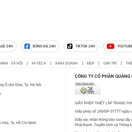
AGE 24H
BÓNG ĐÁ 24H
TIKTOK 24H
YOUTUB
NINH - XÃ HỘI
HI-TECH
KINH DOANH
ĐẸP
GIẢI TRÍ
TH
CÔNG TY CỔ PHẦN QUẢNG 
ng Ô chợ Dừa, Tp. Hà Nội
6
GIẤY PHÉP THIẾT LẬP TRANG T
Giấy phép số 180/GP-STTTT ngày cấ
Giấy xác nhận thông báo cung cấp
 Hòa, Tp. Hồ Chí Minh.
Phát thanh, Truyền hình và Thông t