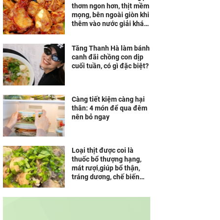
thơm ngon hơn, thịt mềm
mọng, bên ngoài giòn khi
thêm vào nước giải khát
quen thuộc ngày hè
Tăng Thanh Hà làm bánh
canh đãi chồng con dịp
cuối tuần, có gì đặc biệt?
Càng tiết kiệm càng hại
thân: 4 món để qua đêm
nên bỏ ngay
Loại thịt được coi là
thuốc bổ thượng hạng,
mát rượi,giúp bổ thận,
tráng dương, chế biến
cách này ngon đậm đà