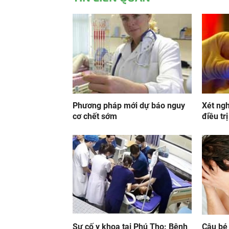
Phương pháp mới dự báo nguy
Xét ng
cơ chết sớm
điều tr
Sự cố y khoa tại Phú Thọ: Bệnh
Cậu bé 