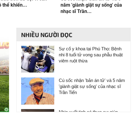
 thể khiến...
năm 'giành giật sự sống' của
nhạc sĩ Trần...
NHIỀU NGƯỜI ĐỌC
Sự cố y khoa tại Phú Thọ: Bệnh
nhi 8 tuổi tử vong sau phẫu thuật
viêm ruột thừa
Cú sốc nhận 'bản án tử' và 5 năm
'giành giật sự sống' của nhạc sĩ
Trần Tiến
Nhịn xuất tinh có thực sự giúp
nam giới “sung” hơn?