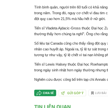
Tính bình quân, người trên 60 tuổi có khả năn
trong năm. Trong đó, nguy cơ chết vì đau tim 
đột quỵ cao hơn 21,5% mà hầu hết ở nữ giới.
Tiến sĩ Vladeta Ajdacic-Gross thuộc Đại học Zu
thường thấy hơn chúng ta nghĩ”. Ông cho rằng c
Số liệu tại Canada cũng cho thấy rằng đột quỵ 
nhân cao huyết áp. Ngoài ra, tỷ lệ tự sát tro
tương tự như vậy, tỷ lệ chết vì tai nạn không
Tiến sĩ Lewis Halsey thuộc Đại học Roehampton
trong ngày sinh nhật hơn ngày thường nhưng t
Nghiên cứu được công bố trên tạp chí Annals o
GỬI GÓP Ý
LƯU BÀI
CHIA SẺ
TIN LIÊN QUAN