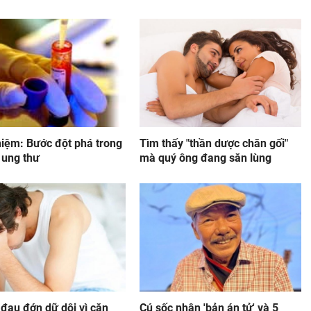
hiệm: Bước đột phá trong
Tìm thấy "thần dược chăn gối"
ị ung thư
mà quý ông đang săn lùng
đau đớn dữ dội vì căn
Cú sốc nhận 'bản án tử' và 5