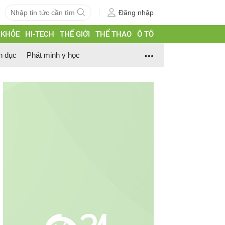
Đăng nhập
 KHỎE
HI-TECH
THẾ GIỚI
THỂ THAO
Ô TÔ
h dục
Phát minh y học