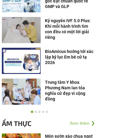
gốc đạt chuẩn quốc tế
GMP và GLP
Kỷ nguyên IVF 5.0 Plus:
Khi mỗi hành trình tìm
con đều có một lời giải
riêng
BioAmicus hướng tới xác
lập kỷ lục Em bé cử tạ
2026
Trung tâm Y khoa
Phương Nam lan tỏa
nghĩa cử đẹp vì cộng
đồng
Nói khó, yếu liệt nửa
người, người đàn ông bất
ẨM THỰC
Xem thêm
ngờ phát hiện u não ác
tính
Món sườn xào chua ngọt