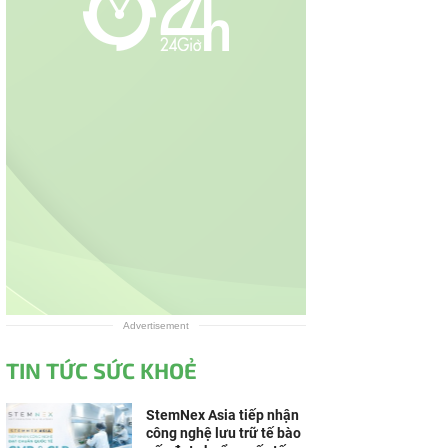
Advertisement
TIN TỨC SỨC KHOẺ
StemNex Asia tiếp nhận
công nghệ lưu trữ tế bào