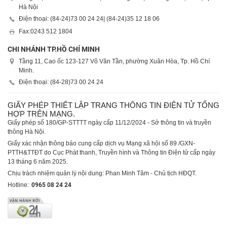
Hà Nội
Điện thoại: (84-24)
73 00 24 24
| (84-24)
35 12 18 06
Fax:
0243 512 1804
CHI NHÁNH TP.HỒ CHÍ MINH
Tầng 11, Cao ốc 123-127 Võ Văn Tần, phường Xuân Hòa, Tp. Hồ Chí
Minh.
Điện thoại: (84-28)
73 00 24 24
GIẤY PHÉP THIẾT LẬP TRANG THÔNG TIN ĐIỆN TỬ TỔNG
HỢP TRÊN MẠNG.
Giấy phép số 180/GP-STTTT ngày cấp 11/12/2024 - Sở thông tin và truyền
thông Hà Nội.
Giấy xác nhận thông báo cung cấp dịch vụ Mạng xã hội số 89 /GXN-
PTTH&TTĐT do Cục Phát thanh, Truyền hình và Thông tin Điện tử cấp ngày
13 tháng 6 năm 2025.
Chịu trách nhiệm quản lý nội dung: Phan Minh Tâm - Chủ tịch HĐQT.
Hotline:
0965 08 24 24