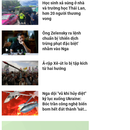
Học sinh xả súng ở nhà
và trường học Thái Lan,
hơn 20 người thương
vong
Ông Zelensky ra lệnh
chuẩn bị 'chiến dịch
trừng phạt đặc biệt'
nhằm vào Nga
Ả-rập Xê-út lo bị tập kích
từ hai hướng
Nga dội "vũ khí hủy diệt"
kỷ lục xuống Ukraine:
Bóc trần công nghệ biến
bom hết đát thành "sát
thủ" không thể cản phá