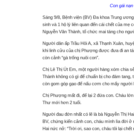
Con gái nạn 
Sáng 9/8, Bệnh viện (BV) Đa khoa Trung ương C
sinh và 1 hộ lý liên quan đến cái chết của mẹ
Nguyễn Văn Thành, tổ chức mai táng cho người
Người dân ấp Trầu Hôi A, xã Thạnh Xuân, huy
khi linh cửu của chị Phượng được đưa đi an tá
còn cảnh “gà trống nuôi con”.
Chị Lê Thị Út Em, một người hàng xóm chia s
Thành không có gì để chuẩn bị cho đám tang, t
còn gom góp gạo để nấu cơm cho mấy người lạ
Chị Phượng mất đi, để lại 2 đứa con. Cháu lớn
Thư mới hơn 2 tuổi.
Người đau đớn nhất có lẽ là bà Nguyễn Thị Hai
BV, chứng kiến cảnh con, cháu mình lìa đời ở 
Hai nức nở: “Trời ơi, sao con, cháu tôi lại chết