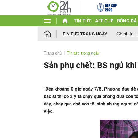
TIN TỨC
AFF CUP
BÓNG ĐÁ
Chính trị -
TIN TỨC TRONG NGÀY
Trang chủ
Tin tức trong ngày
Sản phụ chết: BS ngủ kh
"Đến khoảng 0 giờ ngày 7/8, Phượng đau đẻ d
bác sĩ thì có 2 y tá chạy qua phòng đưa con t
dậy, chạy qua chỗ con tôi sinh nhưng người n
việc.