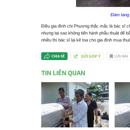
Đám tang 
Điều gia đình chị Phượng thắc mắc là bác sĩ c
nhưng tại sao không tiến hành phẫu thuật để bắ
nhiều thì bác sĩ lại kê toa cho gia đình mua thu
GỬI GÓP Ý
LƯU BÀI
CHIA SẺ
TIN LIÊN QUAN