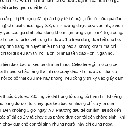
cho biết: “Đứa nhỏ mới sinh chưa được đặt tên đã mất nên gia
t rồi lấy gạch chất lên”.
o rằng chị Phượng đã bị cán bộ y tế bỏ mặc, dẫn tới hậu quả đau
ợng) cho biết chiều ngày 2/8, chị Phượng được đưa vào nhập viện
yêu cầu gia đình phải đóng khoản tạm ứng viện phí 4 triệu đồng.
họ xem, rồi tôi vét trong túi được 1,5 triệu đồng đưa hết cho họ.
g tình trạng ra huyết nhiều nhưng bác sĩ không khám mà chỉ
tôi đi siêu âm thì nói là chị bị nhau tiền đạo”- chị Ngân nói.
 tiền đạo, bác sĩ kêu bà đi mua thuốc Célestène gồm 6 ống để
 thì bác sĩ bảo rằng thai nhi có quay đầu, khô nước ối, thai có
n hỏi có bỏ thai cứu mẹ hay không, nếu đồng ý thì ký vào giấy cam
ua thuốc Cytotec 200 mg về đặt trong tử cung bỏ thai nhi. “Khoảng
u bụng dữ dội, tôi chạy qua kêu bác sĩ nhưng chỉ có y tá qua
i. Đến khoảng 0 giờ ngày 7/8, Phượng đau đẻ dữ lắm, lại sốt đến
ác sĩ thì có 2 y tá chạy qua phòng đưa con tôi đến phòng sinh. Khi
ậy, chạy qua chỗ con tôi sinh nhưng người này chỉ đứng ngoài