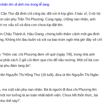
nhân ôm di ảnh mẹ trong lễ tang
ần Thơ đã đình chỉ công tác đối với ê-kíp gồm 3 bác sĩ, 3 nữ hộ
 con sản phụ Trần Thị Phượng. Cùng ngày, chồng nạn nhân, anh
 vợ xấu số và đứa con chưa kịp đặt tên.
ện Châu Thành A, Hậu Giang, chứng kiến thảm cảnh một gia đình
ng. Không khí đau buồn và xót xa bao trùm ngôi nhà giờ đây sẽ chỉ
ẻ: “Hôm xác chị Phượng đem về quê (ngày 7/8), trong nhà anh
ui phải xách 2 giỏ củi đem qua cho để nấu nướng. Một số bà con
i phụ đám tang ăn”.
 tên Nguyễn Thị Hồng Thư (16 tuổi), đứa út tên Nguyễn Thị Ngân
, mẹ ruột sản phụ nạn nhân. Bà là người đi đưa chị Phượng lên
một nơi tưởng là an toàn nhất-bệnh viện. Chưa hết thổn thức, bà
 như thế này!”.