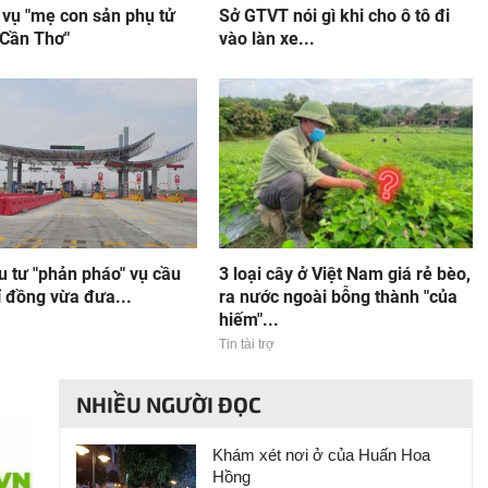
 vụ "mẹ con sản phụ tử
Sở GTVT nói gì khi cho ô tô đi
 Cần Thơ"
vào làn xe...
u tư "phản pháo" vụ cầu
3 loại cây ở Việt Nam giá rẻ bèo,
ỉ đồng vừa đưa...
ra nước ngoài bỗng thành "của
hiếm"...
Tin tài trợ
NHIỀU NGƯỜI ĐỌC
Khám xét nơi ở của Huấn Hoa
Hồng