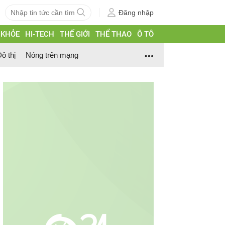
Đăng nhập
 KHỎE
HI-TECH
THẾ GIỚI
THỂ THAO
Ô TÔ
ô thị
Nóng trên mạng