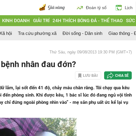
Đoán tỷ số
Lịch
KINH DOANH
GIẢI TRÍ
24H THÍCH BÓNG ĐÁ - THỂ THAO
SỨC
 Xã hội
Tra cứu phường xã
Đời sống - Dân sinh
Giao thông - Đ
Thứ Sáu, ngày 09/08/2013 19:30 PM (GMT+7)
i bệnh nhân đau đớn?
LƯU BÀI
CHIA SẺ
ữ lắm, lại sốt đến 41 độ, chảy máu chân răng. Tôi chạy qua kêu
ôi đến phòng sinh. Khi được kêu, 1 bác sĩ lúc đó đang ngủ vội tỉnh
ày chỉ đứng ngoài phòng nhìn vào” - mẹ sản phụ uất ức kể lại vụ