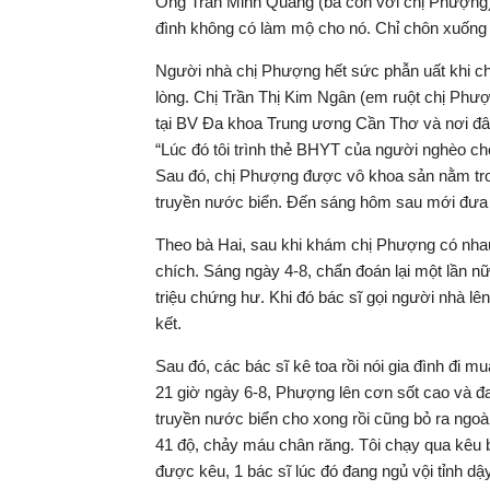
Ông Trần Minh Quang (bà con với chị Phượng) 
đình không có làm mộ cho nó. Chỉ chôn xuống đấ
Người nhà chị Phượng hết sức phẫn uất khi ch
lòng. Chị Trần Thị Kim Ngân (em ruột chị Phư
tại BV Đa khoa Trung ương Cần Thơ và nơi đây 
“Lúc đó tôi trình thẻ BHYT của người nghèo cho 
Sau đó, chị Phượng được vô khoa sản nằm tron
truyền nước biển. Đến sáng hôm sau mới đưa chị 
Theo bà Hai, sau khi khám chị Phượng có nhau
chích. Sáng ngày 4-8, chẩn đoán lại một lần nữa
triệu chứng hư. Khi đó bác sĩ gọi người nhà lê
kết.
Sau đó, các bác sĩ kê toa rồi nói gia đình đi m
21 giờ ngày 6-8, Phượng lên cơn sốt cao và đa
truyền nước biển cho xong rồi cũng bỏ ra ngoà
41 độ, chảy máu chân răng. Tôi chạy qua kêu b
được kêu, 1 bác sĩ lúc đó đang ngủ vội tỉnh d