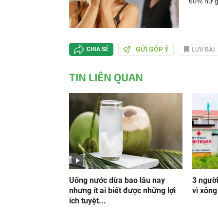
60% nữ gi
GỬI GÓP Ý
LƯU BÀI
CHIA SẺ
TIN LIÊN QUAN
Uống nước dừa bao lâu nay
3 người
nhưng ít ai biết được những lợi
vì xông
ích tuyệt...