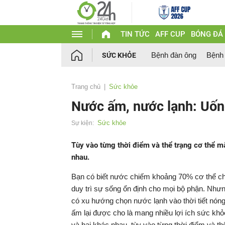
TIN TỨC
AFF CUP
BÓNG ĐÁ
Bệnh đàn ông
Bệnh
SỨC KHỎE
Trang chủ
Sức khỏe
Nước ấm, nước lạnh: Uốn
Sức khỏe
Sự kiện:
Tùy vào từng thời điểm và thể trạng cơ thể m
nhau.
Bạn có biết nước chiếm khoảng 70% cơ thể chú
duy trì sự sống ổn định cho mọi bộ phận. Nh
có xu hướng chọn nước lạnh vào thời tiết nóng
ấm lại được cho là mang nhiều lợi ích sức khỏ
và hại khác nhau, tùy vào từng thời điểm và th