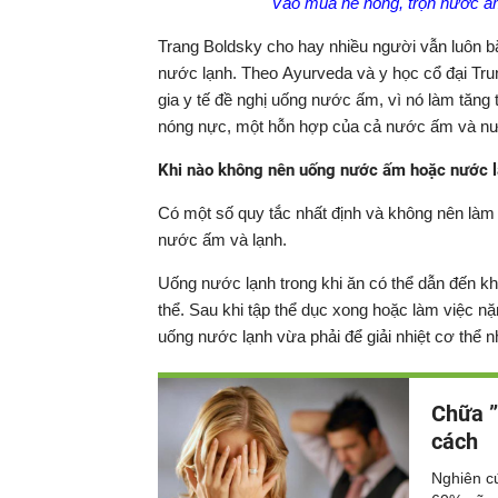
Vào mùa hè nóng, trộn nước ấm 
Trang Boldsky cho hay nhiều người vẫn luôn b
nước lạnh. Theo Ayurveda và y học cổ đại Tru
gia y tế đề nghị uống nước ấm, vì nó làm tăng
nóng nực, một hỗn hợp của cả nước ấm và nướ
Khi nào không nên uống nước ấm hoặc nước 
Có một số quy tắc nhất định và không nên làm 
nước ấm và lạnh.
Uống nước lạnh trong khi ăn có thể dẫn đến kh
thể. Sau khi tập thể dục xong hoặc làm việc n
uống nước lạnh vừa phải để giải nhiệt cơ thể
Chữa ”
cách
Nghiên c