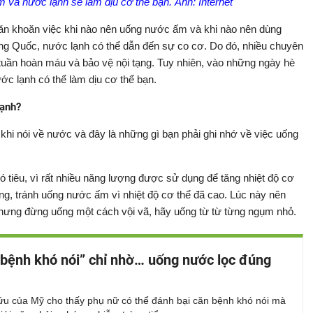
và nước lạnh sẽ làm dịu cơ thể bạn. Ảnh: Internet
ăn khoăn việc khi nào nên uống nước ấm và khi nào nên dùng
ng Quốc, nước lạnh có thể dẫn đến sự co cơ. Do đó, nhiều chuyên
 tuần hoàn máu và bảo vệ nội tạng. Tuy nhiên, vào những ngày hè
c lạnh có thể làm dịu cơ thể bạn.
lạnh?
khi nói về nước và đây là những gì bạn phải ghi nhớ về việc uống
ó tiêu, vì rất nhiều năng lượng được sử dụng để tăng nhiệt độ cơ
ặng, tránh uống nước ấm vì nhiệt độ cơ thể đã cao. Lúc này nên
 nhưng đừng uống một cách vội vã, hãy uống từ từ từng ngụm nhỏ.
bệnh khó nói” chỉ nhờ… uống nước lọc đúng
ứu của Mỹ cho thấy phụ nữ có thể đánh bại căn bệnh khó nói mà