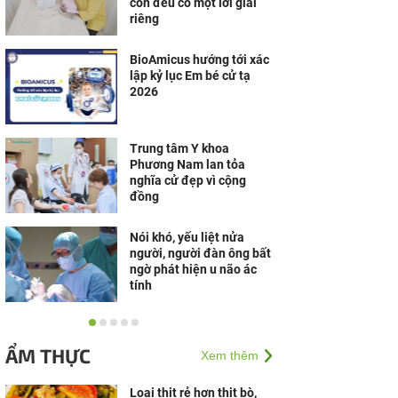
con đều có một lời giải
riêng
BioAmicus hướng tới xác
lập kỷ lục Em bé cử tạ
2026
Trung tâm Y khoa
Phương Nam lan tỏa
nghĩa cử đẹp vì cộng
đồng
Nói khó, yếu liệt nửa
người, người đàn ông bất
ngờ phát hiện u não ác
tính
Happy Max LH - Bút thử
rụng trứng tiêu chuẩn CE
ẨM THỰC
Xem thêm
0123, được TÜV SÜD
(Đức) chứng nhận
Loại thịt rẻ hơn thịt bò,