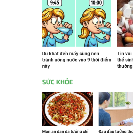
Dù khát đến mấy cũng nên
Tin vui
tránh uống nước vào 9 thời điểm
thể sin
này
thường
SỨC KHỎE
Món ăn dân dã tưởng chỉ
Đau đầu tưởng th