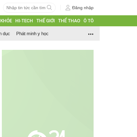
Đăng nhập
 KHỎE
HI-TECH
THẾ GIỚI
THỂ THAO
Ô TÔ
h dục
Phát minh y học