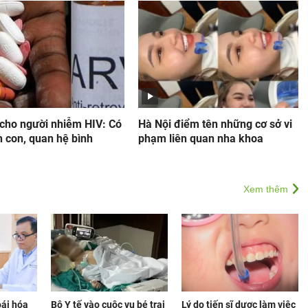
 cho người nhiễm HIV: Có
Hà Nội điểm tên những cơ sở vi
h con, quan hệ bình
phạm liên quan nha khoa
Xem thêm
oái hóa
Bộ Y tế vào cuộc vụ bé trai
Lý do tiến sĩ dược làm việc