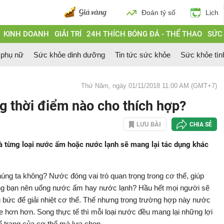
Đoán tỷ số
Lịch
KINH DOANH
GIẢI TRÍ
24H THÍCH BÓNG ĐÁ - THỂ THAO
SỨC
 phụ nữ
Sức khỏe dinh dưỡng
Tin tức sức khỏe
Sức khỏe tìn
Thứ Năm, ngày 01/11/2018 11:00 AM (GMT+7)
g thời điểm nào cho thích hợp?
LƯU BÀI
CHIA SẺ
à từng loại nước ấm hoặc nước lạnh sẽ mang lại tác dụng khác
ng ta không? Nước đóng vai trò quan trọng trong cơ thể, giúp
ưng bạn nên uống nước ấm hay nước lạnh? Hầu hết mọi người sẽ
 bức để giải nhiệt cơ thể. Thế nhưng trong trường hợp này nước
e hơn hơn. Song thực tế thì mỗi loại nước đều mang lại những lợi
ể trạng của cơ thể mà lựa chọn.