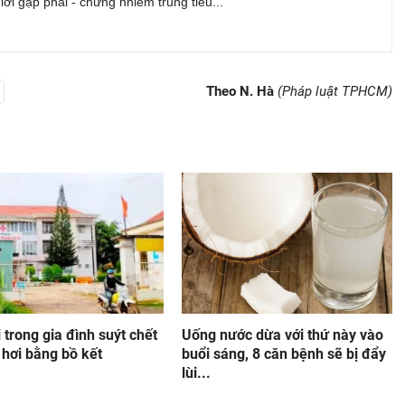
ới gặp phải - chứng nhiễm trùng tiểu...
Theo N. Hà
(Pháp luật TPHCM)
 trong gia đình suýt chết
Uống nước dừa với thứ này vào
 hơi bằng bồ kết
buổi sáng, 8 căn bệnh sẽ bị đẩy
lùi...