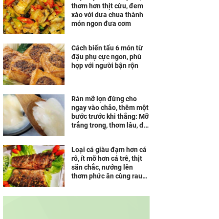
thơm hơn thịt cừu, đem
xào với dưa chua thành
món ngon đưa cơm
Cách biến tấu 6 món từ
đậu phụ cực ngon, phù
hợp với người bận rộn
Rán mỡ lợn đừng cho
ngay vào chảo, thêm một
bước trước khi thắng: Mỡ
trắng trong, thơm lâu, để
cả tháng vẫn không hôi
Loại cá giàu đạm hơn cá
rô, ít mỡ hơn cá trê, thịt
săn chắc, nướng lên
thơm phức ăn cùng rau
sống ngon tuyệt