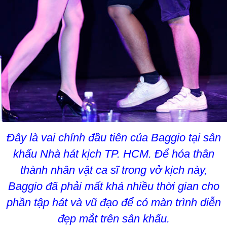
Đây là vai chính đầu tiên của Baggio tại sân
khấu Nhà hát kịch TP. HCM. Để hóa thân
thành nhân vật ca sĩ trong vở kịch này,
Baggio đã phải mất khá nhiều thời gian cho
phần tập hát và vũ đạo để có màn trình diễn
đẹp mắt trên sân khấu.