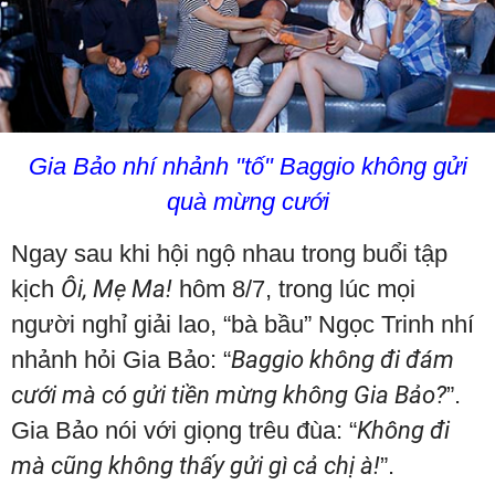
Gia Bảo nhí nhảnh "tố" Baggio không gửi
quà mừng cưới
Ngay sau khi hội ngộ nhau trong buổi tập
kịch
Ôi, Mẹ Ma!
hôm 8/7, trong lúc mọi
người nghỉ giải lao, “bà bầu” Ngọc Trinh nhí
nhảnh hỏi Gia Bảo: “
Baggio không đi đám
cưới mà có gửi tiền mừng không Gia Bảo?
”.
Gia Bảo nói với giọng trêu đùa: “
Không đi
mà cũng không thấy gửi gì cả chị à!
”.