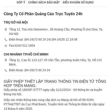
GÓP Ý
CHÍNH SÁCH BẢO MẬT
ĐIỀU KHOẢN SỬ DỤNG
Công Ty Cổ Phần Quảng Cáo Trực Tuyến 24h
TRỤ SỞ HÀ NỘI
Tầng 12, Tòa nhà Geleximco , 36 Hoàng Cầu, Phường Ô chợ Dừa, Tp.
Hà Nội
Điện thoại: (84-24)
73 00 24 24
| (84-24)
35 12 18 06
Fax:
0243 512 1804
CHI NHÁNH TP.HỒ CHÍ MINH
Tầng 11, Cao ốc 123-127 Võ Văn Tần, phường Xuân Hòa, Tp. Hồ Chí
Minh.
Điện thoại: (84-28)
73 00 24 24
GIẤY PHÉP THIẾT LẬP TRANG THÔNG TIN ĐIỆN TỬ TỔNG
HỢP TRÊN MẠNG.
Giấy phép số 180/GP-STTTT ngày cấp 11/12/2024 - Sở thông tin và truyền
thông Hà Nội.
Giấy xác nhận thông báo cung cấp dịch vụ Mạng xã hội số 89 /GXN-
PTTH&TTĐT do Cục Phát thanh, Truyền hình và Thông tin Điện tử cấp ngày
13 tháng 6 năm 2025.