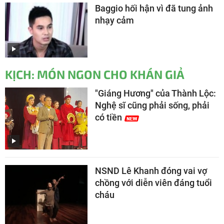
Baggio hối hận vì đã tung ảnh
nhạy cảm
KỊCH: MÓN NGON CHO KHÁN GIẢ
"Giáng Hương" của Thành Lộc:
Nghệ sĩ cũng phải sống, phải
có tiền
NSND Lê Khanh đóng vai vợ
chồng với diễn viên đáng tuổi
cháu