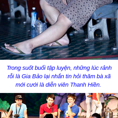
Trong suốt buổi tập luyện, những lúc rảnh
rỗi là Gia Bảo lại nhắn tin hỏi thăm bà xã
mới cưới là diễn viên Thanh Hiền.