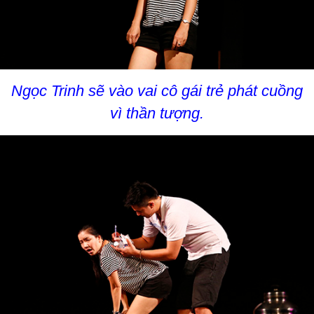
Ngọc Trinh sẽ vào vai cô gái trẻ phát cuồng
vì thần tượng.