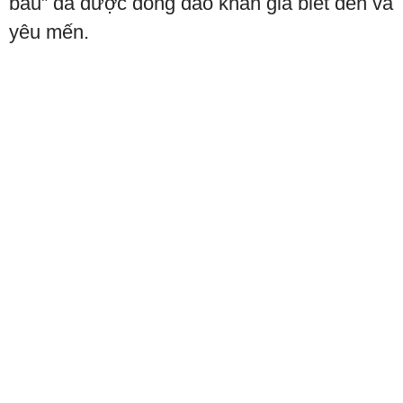
bầu” đã được đông đảo khán giả biết đến và
yêu mến.