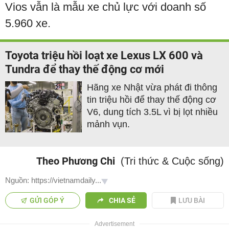
Vios vẫn là mẫu xe chủ lực với doanh số
5.960 xe.
Toyota triệu hồi loạt xe Lexus LX 600 và
Tundra để thay thế động cơ mới
Hãng xe Nhật vừa phát đi thông
tin triệu hồi để thay thế động cơ
V6, dung tích 3.5L vì bị lọt nhiều
mảnh vụn.
Theo Phương Chi
(Tri thức & Cuộc sống)
Nguồn: https://vietnamdaily...
GỬI GÓP Ý
CHIA SẺ
LƯU BÀI