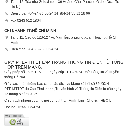
Tầng 12, Tòa nhà Geleximco , 36 Hoàng Cầu, Phường Ô chợ Dừa, Tp.
Hà Nội
Điện thoại: (84-24)
73 00 24 24
| (84-24)
35 12 18 06
Fax:
0243 512 1804
CHI NHÁNH TP.HỒ CHÍ MINH
Tầng 11, Cao ốc 123-127 Võ Văn Tần, phường Xuân Hòa, Tp. Hồ Chí
Minh.
Điện thoại: (84-28)
73 00 24 24
GIẤY PHÉP THIẾT LẬP TRANG THÔNG TIN ĐIỆN TỬ TỔNG
HỢP TRÊN MẠNG.
Giấy phép số 180/GP-STTTT ngày cấp 11/12/2024 - Sở thông tin và truyền
thông Hà Nội.
Giấy xác nhận thông báo cung cấp dịch vụ Mạng xã hội số 89 /GXN-
PTTH&TTĐT do Cục Phát thanh, Truyền hình và Thông tin Điện tử cấp ngày
13 tháng 6 năm 2025.
Chịu trách nhiệm quản lý nội dung: Phan Minh Tâm - Chủ tịch HĐQT.
Hotline:
0965 08 24 24