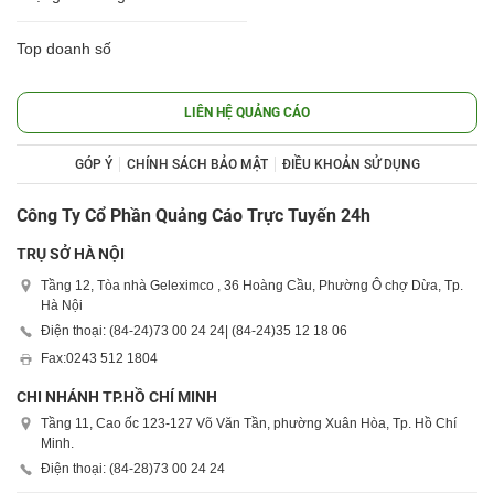
Top doanh số
LIÊN HỆ QUẢNG CÁO
GÓP Ý
CHÍNH SÁCH BẢO MẬT
ĐIỀU KHOẢN SỬ DỤNG
Công Ty Cổ Phần Quảng Cáo Trực Tuyến 24h
TRỤ SỞ HÀ NỘI
Tầng 12, Tòa nhà Geleximco , 36 Hoàng Cầu, Phường Ô chợ Dừa, Tp.
Hà Nội
Điện thoại: (84-24)
73 00 24 24
| (84-24)
35 12 18 06
Fax:
0243 512 1804
CHI NHÁNH TP.HỒ CHÍ MINH
Tầng 11, Cao ốc 123-127 Võ Văn Tần, phường Xuân Hòa, Tp. Hồ Chí
Minh.
Điện thoại: (84-28)
73 00 24 24