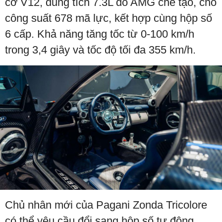
cơ V12, dung tích 7.3L do AMG chế tạo, cho
công suất 678 mã lực, kết hợp cùng hộp số
6 cấp. Khả năng tăng tốc từ 0-100 km/h
trong 3,4 giây và tốc độ tối đa 355 km/h.
Chủ nhân mới của Pagani Zonda Tricolore
có thể yêu cầu đổi sang hộp số tự động