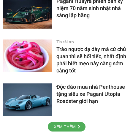
Pagani Huayra phiên bản kỷ
niệm 70 năm sinh nhật nhà
sáng lập hãng
Tin tài trợ
Trào ngược dạ dày mà cứ chủ
quan thì sẽ hối tiếc, nhất định
phải biết mẹo này càng sớm
càng tốt
Độc đáo mua nhà Penthouse
tặng siêu xe Pagani Utopia
Roadster giới hạn
XEM THÊM