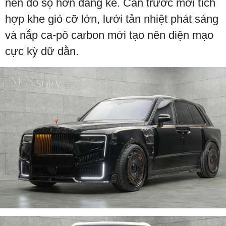
nên đồ sộ hơn đáng kể. Cản trước mới tích
hợp khe gió cỡ lớn, lưới tản nhiệt phát sáng
và nắp ca-pô carbon mới tạo nên diện mạo
cực kỳ dữ dằn.