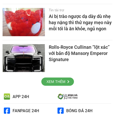
Tin tài trợ
Ai bị trào ngược dạ dày dù nhẹ
hay nặng thì thử ngay mẹo này
mỗi tối là ăn khỏe, ngủ ngon
Rolls-Royce Cullinan “lột xác”
với bản độ Mansory Emperor
Signature
XEM THÊM
APP 24H
FANPAGE 24H
BÓNG ĐÁ 24H