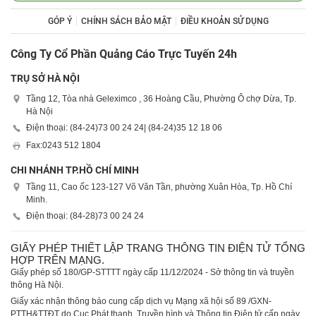
GÓP Ý
CHÍNH SÁCH BẢO MẬT
ĐIỀU KHOẢN SỬ DỤNG
Công Ty Cổ Phần Quảng Cáo Trực Tuyến 24h
TRỤ SỞ HÀ NỘI
Tầng 12, Tòa nhà Geleximco , 36 Hoàng Cầu, Phường Ô chợ Dừa, Tp.
Hà Nội
Điện thoại: (84-24)
73 00 24 24
| (84-24)
35 12 18 06
Fax:
0243 512 1804
CHI NHÁNH TP.HỒ CHÍ MINH
Tầng 11, Cao ốc 123-127 Võ Văn Tần, phường Xuân Hòa, Tp. Hồ Chí
Minh.
Điện thoại: (84-28)
73 00 24 24
GIẤY PHÉP THIẾT LẬP TRANG THÔNG TIN ĐIỆN TỬ TỔNG
HỢP TRÊN MẠNG.
Giấy phép số 180/GP-STTTT ngày cấp 11/12/2024 - Sở thông tin và truyền
thông Hà Nội.
Giấy xác nhận thông báo cung cấp dịch vụ Mạng xã hội số 89 /GXN-
PTTH&TTĐT do Cục Phát thanh, Truyền hình và Thông tin Điện tử cấp ngày