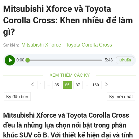
Mitsubishi Xforce và Toyota
Corolla Cross: Khen nhiều để làm
gì?
Mitsubishi XForce
Toyota Corolla Cross
Sự kiện:
0:00
5:43
Chuẩn
XEM THÊM CÁC KỲ
...
...
1
85
86
87
160
Kỳ đầu tiên
Kỳ mới nhất
Mitsubishi Xforce và Toyota Corolla Cross
đều là những lựa chọn nổi bật trong phân
khúc SUV cỡ B. Với thiết kế hiện đại và tính