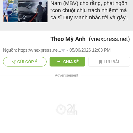
Nam (MBV) cho rằng, phát ngôn
“con chuột chịu trách nhiệm” mà
ca sĩ Duy Mạnh nhắc tới và gây...
Theo Mỹ Anh
(vnexpress.net)
Nguồn: https://vnexpress.ne...
-
05/06/2026 12:03 PM
GỬI GÓP Ý
CHIA SẺ
LƯU BÀI