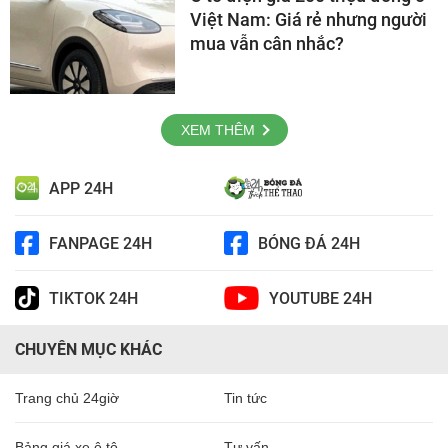
Việt Nam: Giá rẻ nhưng người
mua vẫn cân nhắc?
XEM THÊM
APP 24H
FANPAGE 24H
BÓNG ĐÁ 24H
TIKTOK 24H
YOUTUBE 24H
CHUYÊN MỤC KHÁC
Trang chủ 24giờ
Tin tức
Bảng giá xe ô tô
Tư vấn