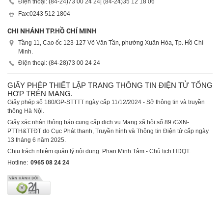
Điện thoại: (84-24)
73 00 24 24
| (84-24)
35 12 18 06
Fax:
0243 512 1804
CHI NHÁNH TP.HỒ CHÍ MINH
Tầng 11, Cao ốc 123-127 Võ Văn Tần, phường Xuân Hòa, Tp. Hồ Chí
Minh.
Điện thoại: (84-28)
73 00 24 24
GIẤY PHÉP THIẾT LẬP TRANG THÔNG TIN ĐIỆN TỬ TỔNG
HỢP TRÊN MẠNG.
Giấy phép số 180/GP-STTTT ngày cấp 11/12/2024 - Sở thông tin và truyền
thông Hà Nội.
Giấy xác nhận thông báo cung cấp dịch vụ Mạng xã hội số 89 /GXN-
PTTH&TTĐT do Cục Phát thanh, Truyền hình và Thông tin Điện tử cấp ngày
13 tháng 6 năm 2025.
Chịu trách nhiệm quản lý nội dung: Phan Minh Tâm - Chủ tịch HĐQT.
Hotline:
0965 08 24 24