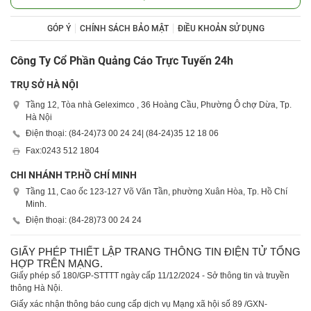
GÓP Ý
CHÍNH SÁCH BẢO MẬT
ĐIỀU KHOẢN SỬ DỤNG
Công Ty Cổ Phần Quảng Cáo Trực Tuyến 24h
TRỤ SỞ HÀ NỘI
Tầng 12, Tòa nhà Geleximco , 36 Hoàng Cầu, Phường Ô chợ Dừa, Tp.
Hà Nội
Điện thoại: (84-24)
73 00 24 24
| (84-24)
35 12 18 06
Fax:
0243 512 1804
CHI NHÁNH TP.HỒ CHÍ MINH
Tầng 11, Cao ốc 123-127 Võ Văn Tần, phường Xuân Hòa, Tp. Hồ Chí
Minh.
Điện thoại: (84-28)
73 00 24 24
GIẤY PHÉP THIẾT LẬP TRANG THÔNG TIN ĐIỆN TỬ TỔNG
HỢP TRÊN MẠNG.
Giấy phép số 180/GP-STTTT ngày cấp 11/12/2024 - Sở thông tin và truyền
thông Hà Nội.
Giấy xác nhận thông báo cung cấp dịch vụ Mạng xã hội số 89 /GXN-