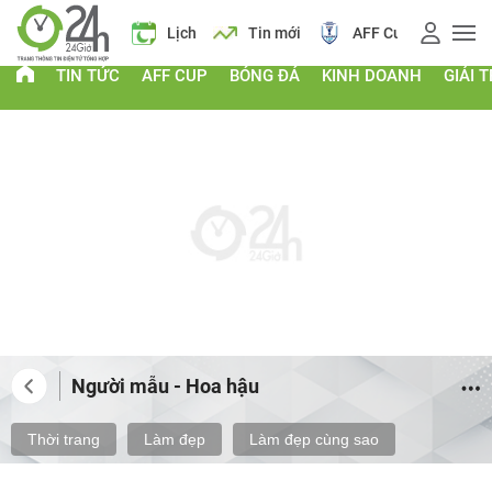
Giá vàng
Lịch
Tin mới
AFF Cup
Giá vàng
TIN TỨC
AFF CUP
BÓNG ĐÁ
KINH DOANH
GIẢI T
Người mẫu - Hoa hậu
Thời trang
Làm đẹp
Làm đẹp cùng sao