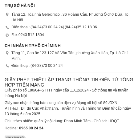
TRỤ SỞ HÀ NỘI
Tầng 12, Tòa nhà Geleximco , 36 Hoàng Cầu, Phường Ô chợ Dừa, Tp.
Hà Nội
Điện thoại: (84-24)
73 00 24 24
| (84-24)
35 12 18 06
Fax:
0243 512 1804
CHI NHÁNH TP.HỒ CHÍ MINH
Tầng 11, Cao ốc 123-127 Võ Văn Tần, phường Xuân Hòa, Tp. Hồ Chí
Minh.
Điện thoại: (84-28)
73 00 24 24
GIẤY PHÉP THIẾT LẬP TRANG THÔNG TIN ĐIỆN TỬ TỔNG
HỢP TRÊN MẠNG.
Giấy phép số 180/GP-STTTT ngày cấp 11/12/2024 - Sở thông tin và truyền
thông Hà Nội.
Giấy xác nhận thông báo cung cấp dịch vụ Mạng xã hội số 89 /GXN-
PTTH&TTĐT do Cục Phát thanh, Truyền hình và Thông tin Điện tử cấp ngày
13 tháng 6 năm 2025.
Chịu trách nhiệm quản lý nội dung: Phan Minh Tâm - Chủ tịch HĐQT.
Hotline:
0965 08 24 24