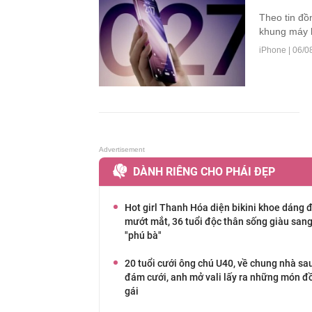
Theo tin đồ
khung máy l
iPhone |
06/0
DÀNH RIÊNG CHO PHÁI ĐẸP
Hot girl Thanh Hóa diện bikini khoe dáng 
mướt mắt, 36 tuổi độc thân sống giàu san
"phú bà"
20 tuổi cưới ông chú U40, về chung nhà sa
đám cưới, anh mở vali lấy ra những món đ
gái