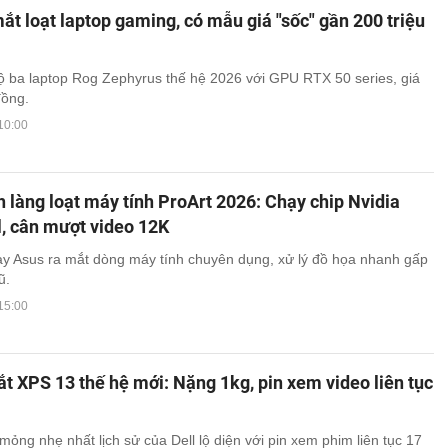
ắt loạt laptop gaming, có mẫu giá "sốc" gần 200 triệu
 ba laptop Rog Zephyrus thế hệ 2026 với GPU RTX 50 series, giá
đồng.
10:00
h làng loạt máy tính ProArt 2026: Chạy chip Nvidia
l, cân mượt video 12K
tay Asus ra mắt dòng máy tính chuyên dụng, xử lý đồ họa nhanh gấp
ũ.
15:00
ắt XPS 13 thế hệ mới: Nặng 1kg, pin xem video liên tục
mỏng nhẹ nhất lịch sử của Dell lộ diện với pin xem phim liên tục 17