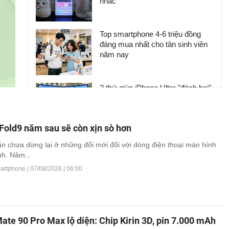
nhắc
Top smartphone 4-6 triệu đồng
đáng mua nhất cho tân sinh viên
năm nay
3 thứ giúp iPhone Ultra "đánh bại"
Galaxy Z Fold8
Fold9 năm sau sẽ còn xịn sò hơn
Sắp có thêm smartphone có
 chưa dừng lại ở những đổi mới đối với dòng điện thoại màn hình
camera 200MP và pin 8,580mAh
h. Năm...
martphone |
07/08/2026 | 06:00
te 90 Pro Max lộ diện: Chip Kirin 3D, pin 7.000 mAh