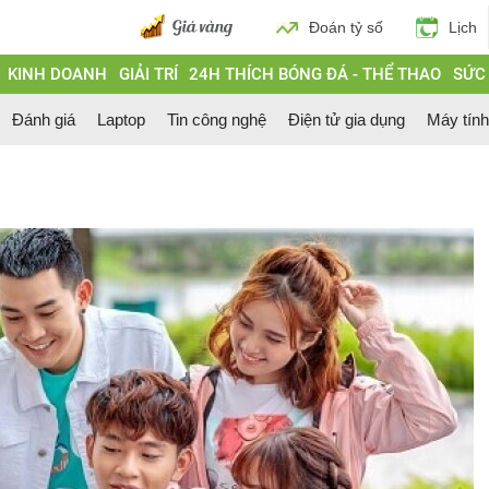
Đoán tỷ số
Lịch
KINH DOANH
GIẢI TRÍ
24H THÍCH BÓNG ĐÁ - THỂ THAO
SỨC
Đánh giá
Laptop
Tin công nghệ
Điện tử gia dụng
Máy tín