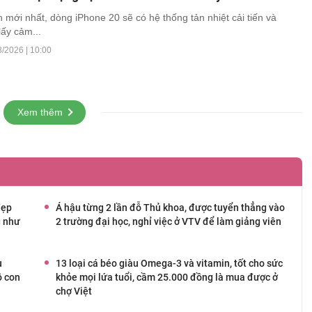
n mới nhất, dòng iPhone 20 sẽ có hệ thống tản nhiệt cải tiến và
ấy cảm...
8/2026 | 10:00
Xem thêm
đẹp
Á hậu từng 2 lần đỗ Thủ khoa, được tuyển thẳng vào
g như
2 trường đại học, nghỉ việc ở VTV để làm giảng viên
u
13 loại cá béo giàu Omega-3 và vitamin, tốt cho sức
ồ con
khỏe mọi lứa tuổi, cầm 25.000 đồng là mua được ở
chợ Việt