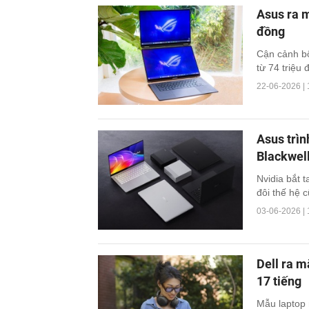
Asus ra m
đồng
Cận cảnh bộ
từ 74 triệu 
22-06-2026 | 
Asus trìn
Blackwel
Nvidia bắt 
đôi thế hệ c
03-06-2026 | 
Dell ra m
17 tiếng
Mẫu laptop 