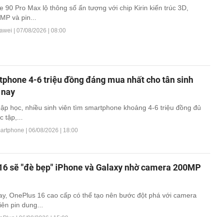
 90 Pro Max lộ thông số ấn tượng với chip Kirin kiến trúc 3D,
P và pin...
awei |
07/08/2026 | 08:00
tphone 4-6 triệu đồng đáng mua nhất cho tân sinh
 nay
ập học, nhiều sinh viên tìm smartphone khoảng 4-6 triệu đồng đủ
 tập,...
martphone |
06/08/2026 | 18:00
16 sẽ "đè bẹp" iPhone và Galaxy nhờ camera 200MP
y, OnePlus 16 cao cấp có thể tạo nên bước đột phá với camera
ên pin dung...