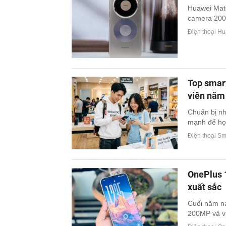
Huawei Mate
camera 200M
Điện thoại Hu
Top smar
viên năm
Chuẩn bị nh
mạnh để học
Điện thoại S
OnePlus 
xuất sắc
Cuối năm na
200MP và vi