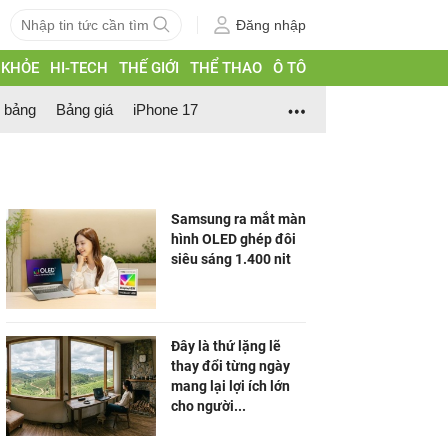
Đăng nhập
 KHỎE
HI-TECH
THẾ GIỚI
THỂ THAO
Ô TÔ
h bảng
Bảng giá
iPhone 17
Samsung ra mắt màn
hình OLED ghép đôi
siêu sáng 1.400 nit
Đây là thứ lặng lẽ
thay đổi từng ngày
mang lại lợi ích lớn
cho người...