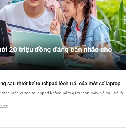
ưới 20 triệu đồng đáng cân nhắc cho
ng sau thiết kế touchpad lệch trái của một số laptop
 thắc mắc vì sao touchpad không nằm giữa thân máy, và câu trả lời
.
15:00