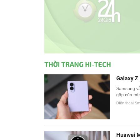
THỜI TRANG HI-TECH
Galaxy Z 
Samsung vẫn
gập của mìn
Điện thoại S
Huawei Ma