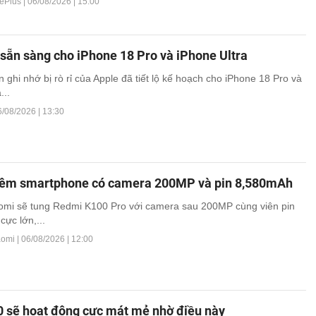
ePlus |
06/08/2026 | 15:00
sẵn sàng cho iPhone 18 Pro và iPhone Ultra
 ghi nhớ bị rò rỉ của Apple đã tiết lộ kế hoạch cho iPhone 18 Pro và
...
6/08/2026 | 13:30
hêm smartphone có camera 200MP và pin 8,580mAh
aomi sẽ tung Redmi K100 Pro với camera sau 200MP cùng viên pin
cực lớn,...
aomi |
06/08/2026 | 12:00
0 sẽ hoạt động cực mát mẻ nhờ điều này