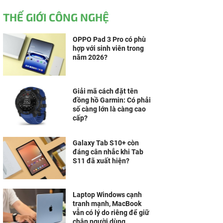
THẾ GIỚI CÔNG NGHỆ
OPPO Pad 3 Pro có phù
hợp với sinh viên trong
năm 2026?
Giải mã cách đặt tên
đồng hồ Garmin: Có phải
số càng lớn là càng cao
cấp?
Galaxy Tab S10+ còn
đáng cân nhắc khi Tab
S11 đã xuất hiện?
Laptop Windows cạnh
tranh mạnh, MacBook
vẫn có lý do riêng để giữ
chân người dùng