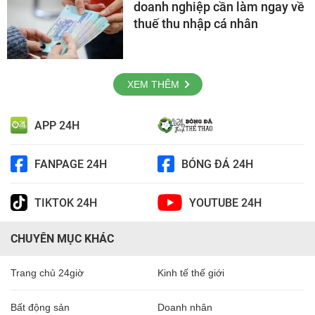
doanh nghiệp cần làm ngay về
thuế thu nhập cá nhân
XEM THÊM
APP 24H
FANPAGE 24H
BÓNG ĐÁ 24H
TIKTOK 24H
YOUTUBE 24H
CHUYÊN MỤC KHÁC
Trang chủ 24giờ
Kinh tế thế giới
Bất động sản
Doanh nhân