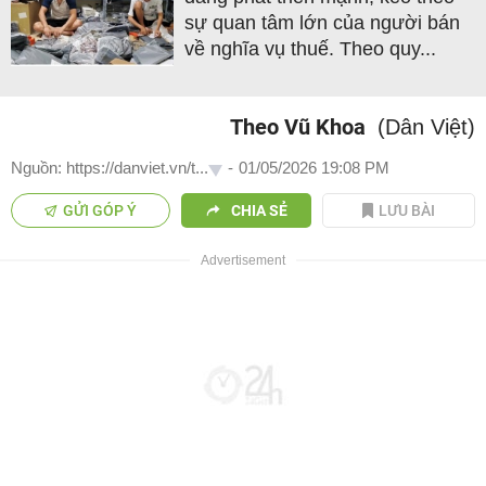
sự quan tâm lớn của người bán
về nghĩa vụ thuế. Theo quy...
Theo Vũ Khoa
(Dân Việt)
Nguồn: https://danviet.vn/t...
-
01/05/2026 19:08 PM
GỬI GÓP Ý
CHIA SẺ
LƯU BÀI