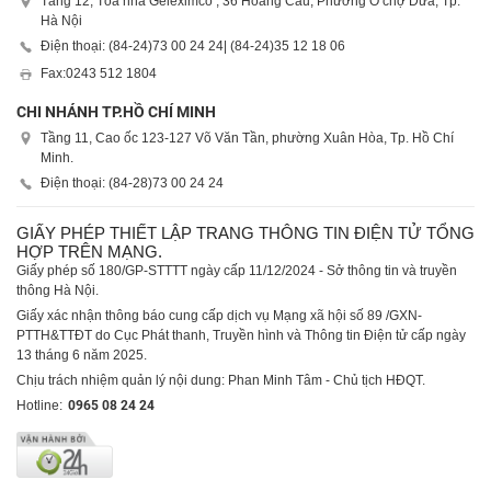
Tầng 12, Tòa nhà Geleximco , 36 Hoàng Cầu, Phường Ô chợ Dừa, Tp.
Hà Nội
Điện thoại: (84-24)
73 00 24 24
| (84-24)
35 12 18 06
Fax:
0243 512 1804
CHI NHÁNH TP.HỒ CHÍ MINH
Tầng 11, Cao ốc 123-127 Võ Văn Tần, phường Xuân Hòa, Tp. Hồ Chí
Minh.
Điện thoại: (84-28)
73 00 24 24
GIẤY PHÉP THIẾT LẬP TRANG THÔNG TIN ĐIỆN TỬ TỔNG
HỢP TRÊN MẠNG.
Giấy phép số 180/GP-STTTT ngày cấp 11/12/2024 - Sở thông tin và truyền
thông Hà Nội.
Giấy xác nhận thông báo cung cấp dịch vụ Mạng xã hội số 89 /GXN-
PTTH&TTĐT do Cục Phát thanh, Truyền hình và Thông tin Điện tử cấp ngày
13 tháng 6 năm 2025.
Chịu trách nhiệm quản lý nội dung: Phan Minh Tâm - Chủ tịch HĐQT.
Hotline:
0965 08 24 24