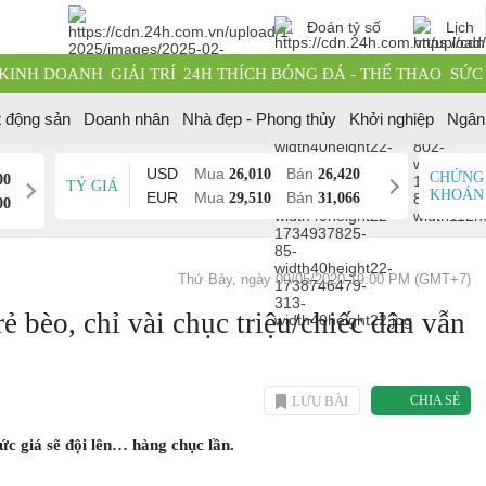
Đoán tỷ số
Lịch
KINH DOANH
GIẢI TRÍ
24H THÍCH BÓNG ĐÁ - THỂ THAO
SỨC
t động sản
Doanh nhân
Nhà đẹp - Phong thủy
Khởi nghiệp
Ngân
USD
Mua
Bán
26,010
26,420
CHỨNG
00
TỶ GIÁ
KHOÁN
EUR
Mua
Bán
29,510
31,066
00
Thứ Bảy, ngày 09/05/2020 19:00 PM (GMT+7)
rẻ bèo, chỉ vài chục triệu/chiếc dân vẫn
LƯU BÀI
CHIA SẺ
ức giá sẽ đội lên… hàng chục lần.