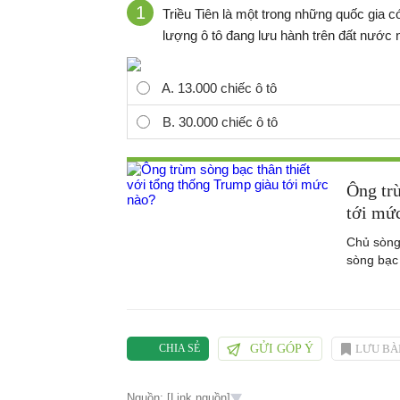
1
Triều Tiên là một trong những quốc gia có
lượng ô tô đang lưu hành trên đất nước 
A. 13.000 chiếc ô tô
B. 30.000 chiếc ô tô
Ông trù
tới mứ
Chủ sòng 
sòng bạc
GỬI GÓP Ý
LƯU BÀ
CHIA SẺ
Nguồn: [Link nguồn]