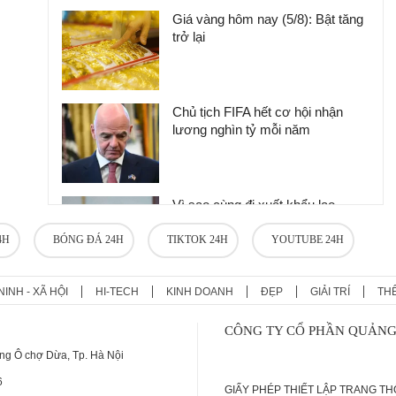
Giá vàng hôm nay (5/8): Bật tăng
trở lại
Chủ tịch FIFA hết cơ hội nhận
lương nghìn tỷ mỗi năm
Vì sao cùng đi xuất khẩu lao
động, sang Nhật chỉ được 1.300
USD/tháng, nhưng sang Đức lại
4H
BÓNG ĐÁ 24H
TIKTOK 24H
YOUTUBE 24H
được 4.000 USD/tháng?
NINH - XÃ HỘI
HI-TECH
KINH DOANH
ĐẸP
GIẢI TRÍ
TH
Giá vàng hôm nay 6/8: Tăng phi
mã, vượt 4.200 USD/ounce
CÔNG TY CỔ PHẦN QUẢNG
ng Ô chợ Dừa, Tp. Hà Nội
6
GIẤY PHÉP THIẾT LẬP TRANG T