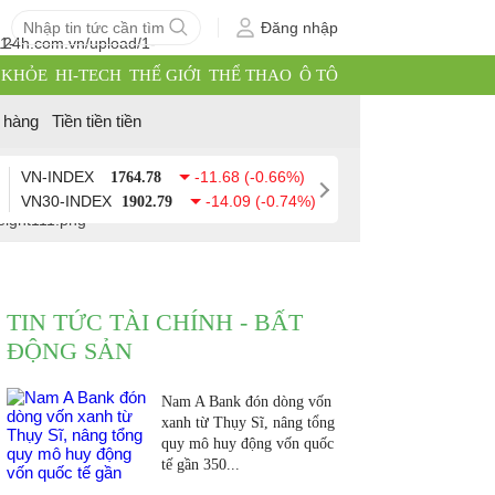
Đăng nhập
 KHỎE
HI-TECH
THẾ GIỚI
THỂ THAO
Ô TÔ
 hàng
Tiền tiền tiền
VN-INDEX
-11.68 (-0.66%)
1764.78
VN30-INDEX
-14.09 (-0.74%)
1902.79
TIN TỨC TÀI CHÍNH - BẤT
ĐỘNG SẢN
Nam A Bank đón dòng vốn
xanh từ Thụy Sĩ, nâng tổng
quy mô huy động vốn quốc
tế gần 350...