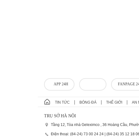
APP 24H
FANPAGE 2
TIN TỨC
BÓNG ĐÁ
THẾ GIỚI
AN 
TRỤ SỞ HÀ NỘI
Tầng 12, Tòa nhà Geleximco , 36 Hoàng Cầu, Phườ
Điện thoại: (84-24) 73 00 24 24 | (84-24) 35 12 18 0