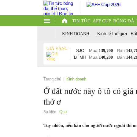
TIN TỨC
AFF CUP
BÓNG ĐÁ
Kinh tế thế giới
Bấ
KINH DOANH
GIÁ VÀNG
SJC
Mua
Bán
139,700
142,7
BTMH
Mua
Bán
140,200
144,2
Trang chủ
Kinh doanh
Ở đất nước này ô tô có giá 
thờ ơ
Quiz
Sự kiện:
Tuy nhiên, nếu bán cho người nước ngoài thì m