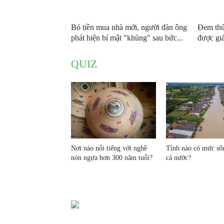
Bỏ tiền mua nhà mới, người đàn ông
Đem thứ
phát hiện bí mật "khủng" sau bức...
được giá
QUIZ
Nơi nào nổi tiếng với nghề
Tỉnh nào có mức sốn
nón ngựa hơn 300 năm tuổi?
cả nước?