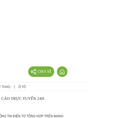
CHIA SẺ
Ể THAO
Ô TÔ
 CÁO TRỰC TUYẾN 24H
HÔNG TIN ĐIỆN TỬ TỔNG HỢP TRÊN MẠNG.