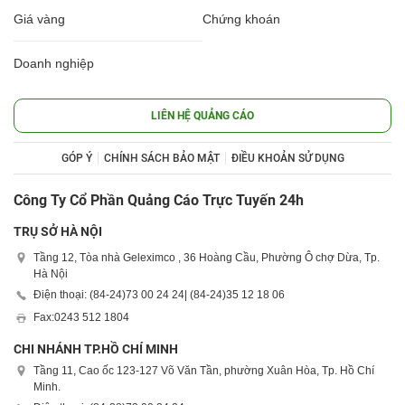
Giá vàng
Chứng khoán
Doanh nghiệp
LIÊN HỆ QUẢNG CÁO
GÓP Ý
CHÍNH SÁCH BẢO MẬT
ĐIỀU KHOẢN SỬ DỤNG
Công Ty Cổ Phần Quảng Cáo Trực Tuyến 24h
TRỤ SỞ HÀ NỘI
Tầng 12, Tòa nhà Geleximco , 36 Hoàng Cầu, Phường Ô chợ Dừa, Tp.
Hà Nội
Điện thoại: (84-24)
73 00 24 24
| (84-24)
35 12 18 06
Fax:
0243 512 1804
CHI NHÁNH TP.HỒ CHÍ MINH
Tầng 11, Cao ốc 123-127 Võ Văn Tần, phường Xuân Hòa, Tp. Hồ Chí
Minh.