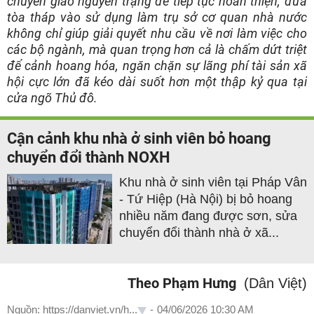
chuyển giao nguyên trạng để tiếp tục hoàn thiện, đưa
tòa tháp vào sử dụng làm trụ sở cơ quan nhà nước
không chỉ giúp giải quyết nhu cầu về nơi làm việc cho
các bộ ngành, mà quan trọng hơn cả là chấm dứt triệt
để cảnh hoang hóa, ngăn chặn sự lãng phí tài sản xã
hội cực lớn đã kéo dài suốt hơn một thập kỷ qua tại
cửa ngõ Thủ đô.
Cận cảnh khu nhà ở sinh viên bỏ hoang
chuyển đổi thành NOXH
Khu nhà ở sinh viên tại Pháp Vân
- Tứ Hiệp (Hà Nội) bị bỏ hoang
nhiều năm đang được sơn, sửa
chuyển đổi thành nhà ở xã...
Theo Phạm Hưng
(Dân Việt)
Nguồn: https://danviet.vn/h...
-
04/06/2026 10:30 AM