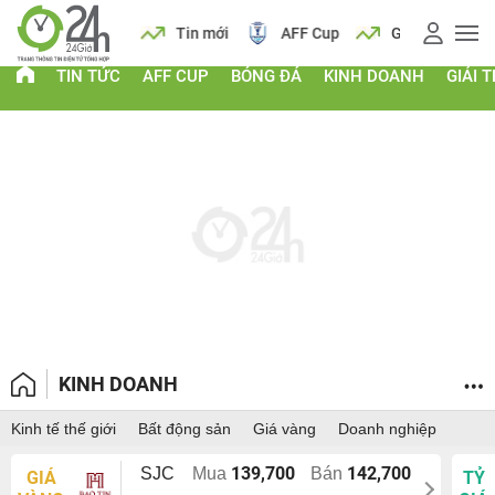
 vàng
Lịch
Tin mới
AFF Cup
Giá vàng
TIN TỨC
AFF CUP
BÓNG ĐÁ
KINH DOANH
GIẢI T
KINH DOANH
Kinh tế thế giới
Bất động sản
Giá vàng
Doanh nghiệp
139,700
142,700
SJC
Mua
Bán
GIÁ
TỶ