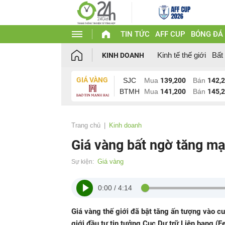
TIN TỨC
AFF CUP
BÓNG ĐÁ
Kinh tế thế giới
Bất
KINH DOANH
GIÁ VÀNG
SJC
Mua
139,200
Bán
142,
BTMH
Mua
141,200
Bán
145,
Trang chủ
Kinh doanh
Giá vàng bất ngờ tăng mạ
Giá vàng
Sự kiện:
0:00
/
4:14
Giá vàng thế giới đã bật tăng ấn tượng vào cu
giới đầu tư tin tưởng Cục Dự trữ Liên bang (F