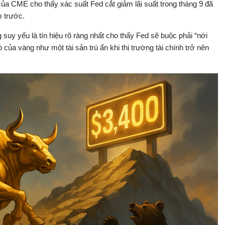
ủa CME cho thấy xác suất Fed cắt giảm lãi suất trong tháng 9 đã
m trước.
 suy yếu là tín hiệu rõ ràng nhất cho thấy Fed sẽ buộc phải “nới
 của vàng như một tài sản trú ẩn khi thị trường tài chính trở nên