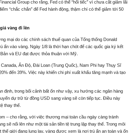
nancial Group cho rằng, Fed có thể “hối tiếc” vì chưa cắt giảm lãi
 điểm “chắc chắn” để Fed hành động, thậm chí có thể giảm tới 50
giá vàng đi lên
thương mại do các chính sách thuế quan của Tổng thống Donald
 ẩn vào vàng. Ngày 1/8 là thời hạn chót để các quốc gia ký kết
t Bản và EU đạt được thỏa thuận với Mỹ.
ư Canada, Ấn Độ, Đài Loan (Trung Quốc), Nam Phi hay Thụy Sĩ
 20% đến 39%. Việc này khiến chi phí xuất khẩu tăng mạnh và tạo
 định, trong bối cảnh bất ổn như vậy, xu hướng các ngân hàng
huyển dự trữ từ đồng USD sang vàng sẽ còn tiếp tục. Điều này
ệ thay thế.
com – cho rằng, với việc thương mại toàn cầu ngày càng tránh
 sẽ nổi lên như một tài sản tiền tệ trung lập thay thế. Trong môi
 thế giới đang lung lay, vàng được xem là nơi trú ẩn an toàn và ổn