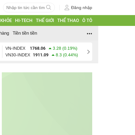
Đăng nhập
 KHỎE
HI-TECH
THẾ GIỚI
THỂ THAO
Ô TÔ
hàng
Tiền tiền tiền
VN-INDEX
1768.06
3.28 (0.19%)
VN30-INDEX
1911.09
8.3 (0.44%)