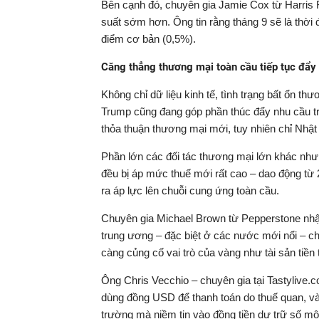
Bên cạnh đó, chuyên gia Jamie Cox từ Harris Fi
suất sớm hơn. Ông tin rằng tháng 9 sẽ là thời
điểm cơ bản (0,5%).
Căng thẳng thương mại toàn cầu tiếp tục đẩy 
Không chỉ dữ liệu kinh tế, tình trạng bất ổn 
Trump cũng đang góp phần thúc đẩy nhu cầu trú
thỏa thuận thương mại mới, tuy nhiên chỉ Nhậ
Phần lớn các đối tác thương mại lớn khác nh
đều bị áp mức thuế mới rất cao – dao động từ
ra áp lực lên chuỗi cung ứng toàn cầu.
Chuyên gia Michael Brown từ Pepperstone nhận
trung ương – đặc biệt ở các nước mới nổi – c
càng củng cố vai trò của vàng như tài sản tiền t
Ông Chris Vecchio – chuyên gia tại Tastylive.
dùng đồng USD để thanh toán do thuế quan, vàng
trường mà niềm tin vào đồng tiền dự trữ số một