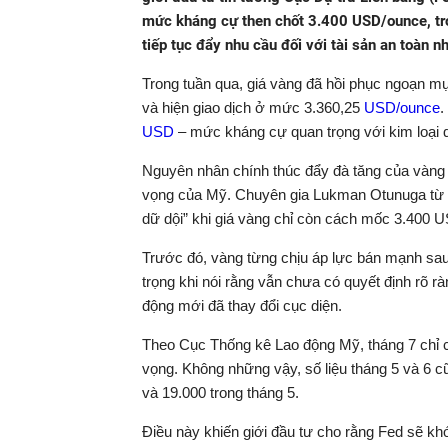
mức kháng cự then chốt 3.400 USD/ounce, tro
tiếp tục đẩy nhu cầu đối với tài sản an toàn n
Trong tuần qua, giá vàng đã hồi phục ngoạn 
và hiện giao dịch ở mức 3.360,25
USD/ounce
.
USD
– mức kháng cự quan trọng với kim loại 
Nguyên nhân chính thúc đẩy đà tăng của vàng
vọng của Mỹ. Chuyên gia Lukman Otunuga từ FX
dữ dội” khi giá vàng chỉ còn cách mốc 3.400 
Trước đó, vàng từng chịu áp lực bán mạnh sau 
trọng khi nói rằng vẫn chưa có quyết định rõ ràn
động mới đã thay đổi cục diện.
Theo Cục Thống kê Lao động Mỹ, tháng 7 chỉ c
vọng. Không những vậy, số liệu tháng 5 và 6 cũ
và 19.000 trong tháng 5.
Điều này khiến giới đầu tư cho rằng Fed sẽ kh