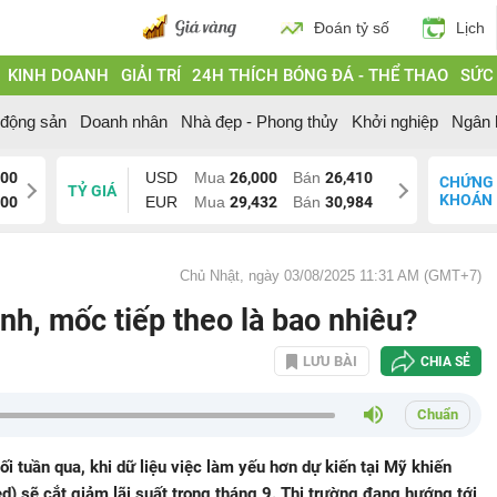
Đoán tỷ số
Lịch
KINH DOANH
GIẢI TRÍ
24H THÍCH BÓNG ĐÁ - THỂ THAO
SỨC
 động sản
Doanh nhân
Nhà đẹp - Phong thủy
Khởi nghiệp
Ngân 
200
USD
Mua
26,000
Bán
26,410
CHỨNG
TỶ GIÁ
KHOÁN
200
EUR
Mua
29,432
Bán
30,984
Chủ Nhật, ngày 03/08/2025 11:31 AM (GMT+7)
nh, mốc tiếp theo là bao nhiêu?
LƯU BÀI
CHIA SẺ
Chuẩn
ối tuần qua, khi dữ liệu việc làm yếu hơn dự kiến tại Mỹ khiến
ed) sẽ cắt giảm lãi suất trong tháng 9. Thị trường đang hướng tới