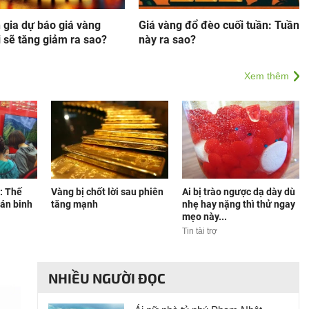
 gia dự báo giá vàng
Giá vàng đổ đèo cuối tuần: Tuần
i sẽ tăng giảm ra sao?
này ra sao?
Xem thêm
: Thế
Vàng bị chốt lời sau phiên
Ai bị trào ngược dạ dày dù
'án binh
tăng mạnh
nhẹ hay nặng thì thử ngay
mẹo này...
Tin tài trợ
NHIỀU NGƯỜI ĐỌC