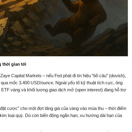
thời gian tới
ye Capital Markets – nếu Fed phát đi tín hiệu “bồ câu” (dovish),
 qua mốc 3.400 USD/ounce. Ngoài yếu tố kỹ thuật tích cực, ông
ỹ ETF vàng và khối lượng giao dịch mở (open interest) đang hỗ trợ
“đặt cược” cho một đợt tăng giá của vàng vào mùa thu – thời điểm
im loại quý. Dù còn biến động ngắn hạn, xu hướng dài hạn của