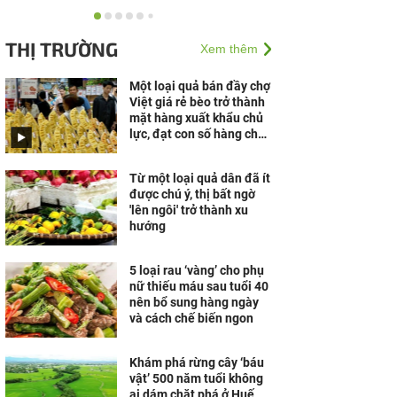
Doanh nghiệp cần gì để
vững vàng trước biến
THỊ TRƯỜNG
Xem thêm
động?
Một loại quả bán đầy chợ
Việt giá rẻ bèo trở thành
Nam A Bank đón dòng
mặt hàng xuất khẩu chủ
vốn xanh từ Thụy Sĩ,
lực, đạt con số hàng chục
nâng tổng quy mô huy
triệu USD chỉ trong nửa
động vốn quốc tế gần
năm
350...
Từ một loại quả dân đã ít
được chú ý, thị bất ngờ
'lên ngôi' trở thành xu
hướng
5 loại rau ‘vàng’ cho phụ
nữ thiếu máu sau tuổi 40
nên bổ sung hàng ngày
và cách chế biến ngon
Khám phá rừng cây ‘báu
vật’ 500 năm tuổi không
ai dám chặt phá ở Huế