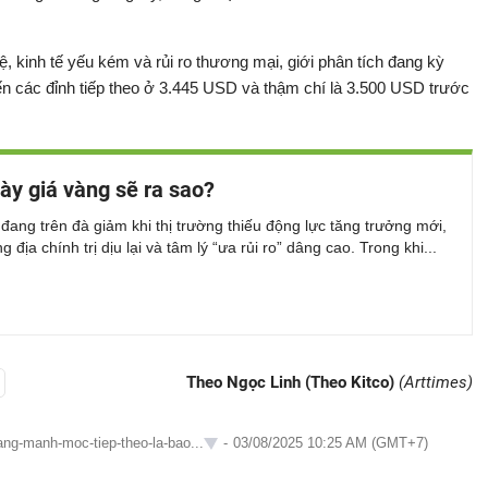
ệ, kinh tế yếu kém và rủi ro thương mại, giới phân tích đang kỳ
n các đỉnh tiếp theo ở 3.445 USD và thậm chí là 3.500 USD trước
ày giá vàng sẽ ra sao?
đang trên đà giảm khi thị trường thiếu động lực tăng trưởng mới,
 địa chính trị dịu lại và tâm lý “ưa rủi ro” dâng cao. Trong khi...
Theo Ngọc Linh (Theo Kitco)
(Arttimes)
tang-manh-moc-tiep-theo-la-bao...
-
03/08/2025 10:25 AM (GMT+7)