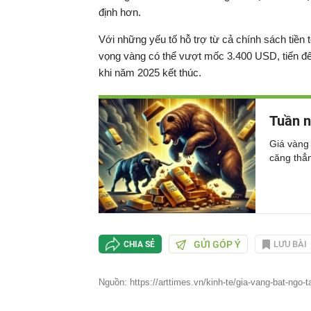
định hơn.
Với những yếu tố hỗ trợ từ cả chính sách tiền t
vọng vàng có thể vượt mốc 3.400 USD, tiến đế
khi năm 2025 kết thúc.
Tuần n
Giá vàng 
căng thẳng
GỬI GÓP Ý
LƯU BÀI
CHIA SẺ
Nguồn: https://arttimes.vn/kinh-te/gia-vang-bat-ngo-