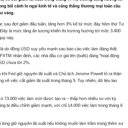
ng bối cảnh lo ngại kinh tế và căng thẳng thương mại toàn cầu
hư vàng.
mục sau đợt giảm đầu tuần, tăng hơn 3% kể từ mức đáy hôm thứ Tư
 Đây là mức tăng ấn tượng khiến thị trường hướng tới mốc 3.400
quý này.
 là do đồng USD suy yếu mạnh sau báo cáo việc làm đáng thất
TM nhận định, các nhà đầu cơ giá lên (bulls) đang “hoạt động
USD chưa tới 2%.
khi Fed giữ nguyên lãi suất và Chủ tịch Jerome Powell tỏ ra thận
g về việc cắt giảm lãi suất trong tháng 9. Tuy nhiên, dữ liệu lao
ó 73.000 việc làm mới được tạo ra – thấp hơn nhiều so với kỳ
ng bị điều chỉnh giảm mạnh, với chỉ 14.000 việc làm trong tháng 6
ó lòng giữ nguyên lãi suất nếu không muốn làm trầm trọng thêm sự