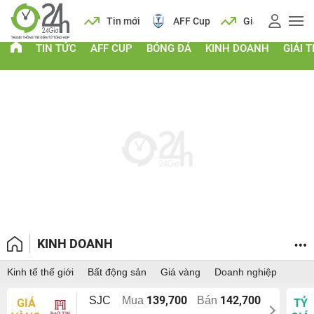
 vàng
Lịch
Tin mới
AFF Cup
Giá vàng
TIN TỨC
AFF CUP
BÓNG ĐÁ
KINH DOANH
GIẢI T
KINH DOANH
Kinh tế thế giới
Bất động sản
Giá vàng
Doanh nghiệp
139,700
142,700
SJC
Mua
Bán
GIÁ
TỶ