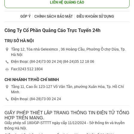
LIÊN HỆ QUẢNG CÁO
GÓP Ý
CHÍNH SÁCH BẢO MẬT
ĐIỀU KHOẢN SỬ DỤNG
Công Ty Cổ Phần Quảng Cáo Trực Tuyến 24h
TRỤ SỞ HÀ NỘI
Tầng 12, Tòa nhà Geleximco , 36 Hoàng Cầu, Phường Ô chợ Dừa, Tp.
Hà Nội
Điện thoại: (84-24)
73 00 24 24
| (84-24)
35 12 18 06
Fax:
0243 512 1804
CHI NHÁNH TP.HỒ CHÍ MINH
Tầng 11, Cao ốc 123-127 Võ Văn Tần, phường Xuân Hòa, Tp. Hồ Chí
Minh.
Điện thoại: (84-28)
73 00 24 24
GIẤY PHÉP THIẾT LẬP TRANG THÔNG TIN ĐIỆN TỬ TỔNG
HỢP TRÊN MẠNG.
Giấy phép số 180/GP-STTTT ngày cấp 11/12/2024 - Sở thông tin và truyền
thông Hà Nội.