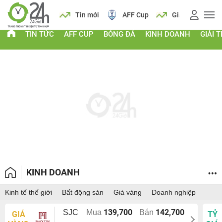
 vàng
Lịch
Tin mới
AFF Cup
Giá vàng
TIN TỨC
AFF CUP
BÓNG ĐÁ
KINH DOANH
GIẢI T
KINH DOANH
Kinh tế thế giới
Bất động sản
Giá vàng
Doanh nghiệp
139,700
142,700
SJC
Mua
Bán
GIÁ
TỶ