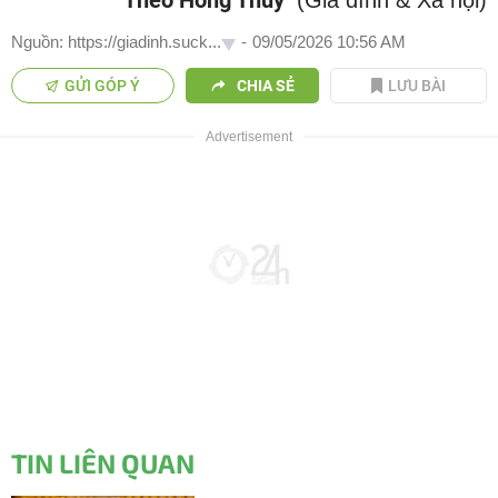
Theo Hồng Thủy
(Gia đình & Xã hội)
Nguồn: https://giadinh.suck...
-
09/05/2026 10:56 AM
GỬI GÓP Ý
CHIA SẺ
LƯU BÀI
TIN LIÊN QUAN