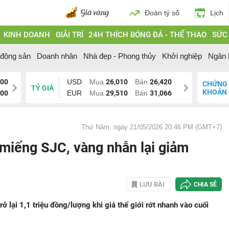
Đoán tỷ số
Lịch
KINH DOANH
GIẢI TRÍ
24H THÍCH BÓNG ĐÁ - THỂ THAO
SỨC
 động sản
Doanh nhân
Nhà đẹp - Phong thủy
Khởi nghiệp
Ngân 
700
USD
Mua
26,010
Bán
26,420
CHỨNG
TỶ GIÁ
KHOÁN
200
EUR
Mua
29,510
Bán
31,066
Thứ Năm, ngày 21/05/2026 20:46 PM (GMT+7)
 miếng SJC, vàng nhẫn lại giảm
LƯU BÀI
CHIA SẺ
lại 1,1 triệu đồng/lượng khi giá thế giới rớt nhanh vào cuối