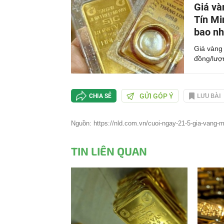
Giá và
Tín Mi
bao nh
Giá vàng 
đồng/lượ
GỬI GÓP Ý
LƯU BÀI
CHIA SẺ
Nguồn: https://nld.com.vn/cuoi-ngay-21-5-gia-vang-m
TIN LIÊN QUAN