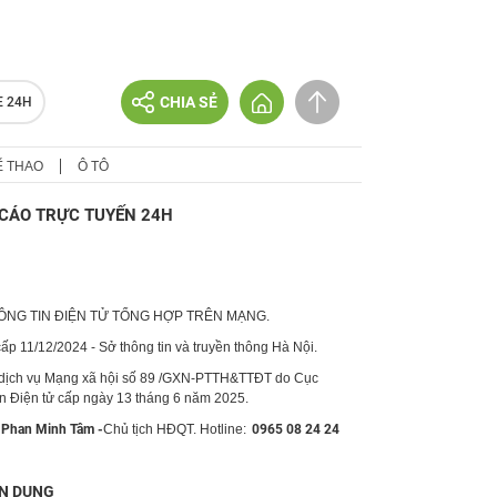
CHIA SẺ
E 24H
Ể THAO
Ô TÔ
CÁO TRỰC TUYẾN 24H
HÔNG TIN ĐIỆN TỬ TỔNG HỢP TRÊN MẠNG.
p 11/12/2024 - Sở thông tin và truyền thông Hà Nội.
 dịch vụ Mạng xã hội số 89 /GXN-PTTH&TTĐT do Cục
in Điện tử cấp ngày 13 tháng 6 năm 2025.
Phan Minh Tâm -
Chủ tịch HĐQT. Hotline:
0965 08 24 24
N DỤNG