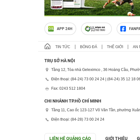
APP 24H
FANP
TIN TỨC
BÓNG ĐÁ
THẾ GIỚI
AN 
TRỤ SỞ HÀ NỘI
Tầng 12, Tòa nhà Geleximco , 36 Hoàng Cầu, Phườ
Điện thoại: (84-24) 73 00 24 24 | (84-24) 35 12 18 0
Fax: 0243 512 1804
CHI NHÁNH TP.HỒ CHÍ MINH
Tầng 11, Cao ốc 123-127 Võ Văn Tần, phường Xuân
Điện thoại: (84-28) 73 00 24 24
LIÊN HỆ QUẢNG CÁO
GIỚI THIỆU
G