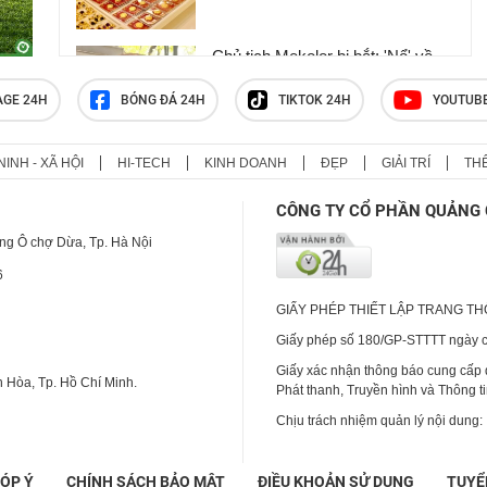
Chủ tịch Mekolor bị bắt: 'Nổ' về
100 tỷ USD làm đường sắt, thừa
nhận 'chém gió dễ vướng lao lý
AGE 24H
BÓNG ĐÁ 24H
TIKTOK 24H
YOUTUB
lắm'
NINH - XÃ HỘI
HI-TECH
KINH DOANH
ĐẸP
GIẢI TRÍ
TH
Giá vàng thế giới tăng dựng đứng,
chỉ còn thấp hơn vàng trong nước
CÔNG TY CỔ PHẦN QUẢNG 
5 triệu đồng/lượng
ng Ô chợ Dừa, Tp. Hà Nội
6
GIẤY PHÉP THIẾT LẬP TRANG T
Giấy phép số 180/GP-STTTT ngày cấ
Giấy xác nhận thông báo cung cấp
 Hòa, Tp. Hồ Chí Minh.
Phát thanh, Truyền hình và Thông t
Chịu trách nhiệm quản lý nội dung:
ÓP Ý
CHÍNH SÁCH BẢO MẬT
ĐIỀU KHOẢN SỬ DỤNG
TUYỂ