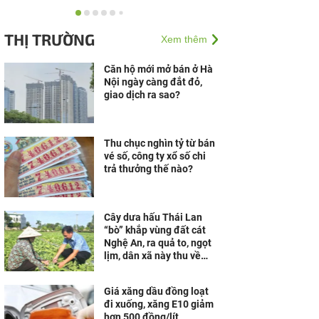
Công nghệ AI từ OPES
gây ấn tượng tại Vietnam
THỊ TRƯỜNG
Xem thêm
Insurance Summit 2026
Căn hộ mới mở bán ở Hà
Nội ngày càng đắt đỏ,
Khám phá căn hộ mẫu,
giao dịch ra sao?
trải nghiệm không gian
sống Wellness bên Vịnh
di sản tại Vân Bay
Thu chục nghìn tỷ từ bán
vé số, công ty xổ số chi
trả thưởng thế nào?
Cây dưa hấu Thái Lan
“bò” khắp vùng đất cát
Nghệ An, ra quả to, ngọt
lịm, dân xã này thu về
hàng trăm triệu đồng
Giá xăng dầu đồng loạt
đi xuống, xăng E10 giảm
hơn 500 đồng/lít