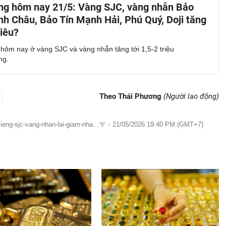
ng hôm nay 21/5: Vàng SJC, vàng nhẫn Bảo
nh Châu, Bảo Tín Mạnh Hải, Phú Quý, Doji tăng
iêu?
hôm nay ở vàng SJC và vàng nhẫn tăng tới 1,5-2 triệu
ng.
Theo Thái Phương
(Người lao động)
ieng-sjc-vang-nhan-lai-giam-nha...
-
21/05/2026 19:40 PM (GMT+7)