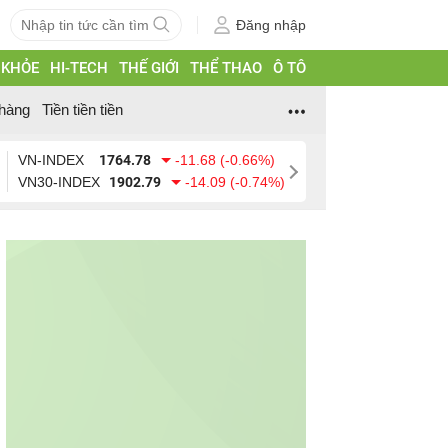
Đăng nhập
 KHỎE
HI-TECH
THẾ GIỚI
THỂ THAO
Ô TÔ
hàng
Tiền tiền tiền
VN-INDEX
1764.78
-11.68 (-0.66%)
VN30-INDEX
1902.79
-14.09 (-0.74%)