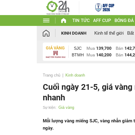
TIN TỨC
AFF CUP
BÓNG ĐÁ
Kinh tế thế giới
Bất
KINH DOANH
GIÁ VÀNG
SJC
Mua
139,700
Bán
142,
BTMH
Mua
140,200
Bán
144,
Trang chủ
Kinh doanh
Cuối ngày 21-5, giá vàng
nhanh
Giá vàng
Sự kiện:
Mỗi lượng vàng miếng SJC, vàng nhẫn giảm trở 
ngày.