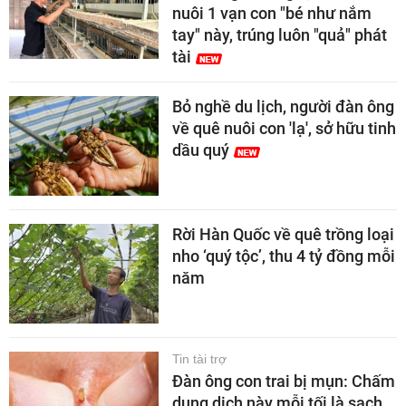
nuôi 1 vạn con "bé như nắm
tay" này, trúng luôn "quả" phát
tài
Bỏ nghề du lịch, người đàn ông
về quê nuôi con 'lạ', sở hữu tinh
dầu quý
Rời Hàn Quốc về quê trồng loại
nho ‘quý tộc’, thu 4 tỷ đồng mỗi
năm
Tin tài trợ
Đàn ông con trai bị mụn: Chấm
dung dịch này mỗi tối là sạch,