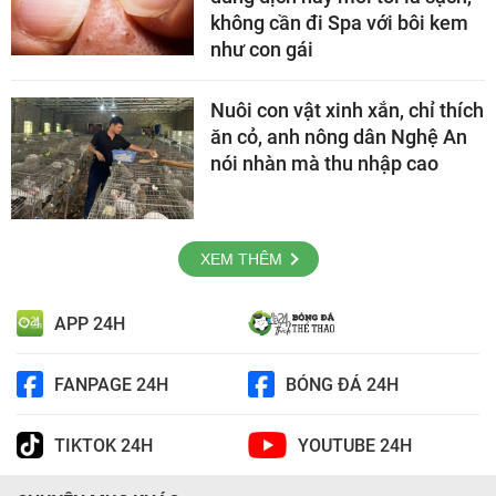
không cần đi Spa với bôi kem
như con gái
Nuôi con vật xinh xắn, chỉ thích
ăn cỏ, anh nông dân Nghệ An
nói nhàn mà thu nhập cao
XEM THÊM
APP 24H
FANPAGE 24H
BÓNG ĐÁ 24H
TIKTOK 24H
YOUTUBE 24H