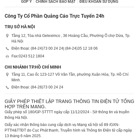
GÓP Ý
CHÍNH SÁCH BẢO MẬT
ĐIỀU KHOẢN SỬ DỤNG
Công Ty Cổ Phần Quảng Cáo Trực Tuyến 24h
TRỤ SỞ HÀ NỘI
Tầng 12, Tòa nhà Geleximco , 36 Hoàng Cầu, Phường Ô chợ Dừa, Tp.
Hà Nội
Điện thoại: (84-24)
73 00 24 24
| (84-24)
35 12 18 06
Fax:
0243 512 1804
CHI NHÁNH TP.HỒ CHÍ MINH
Tầng 11, Cao ốc 123-127 Võ Văn Tần, phường Xuân Hòa, Tp. Hồ Chí
Minh.
Điện thoại: (84-28)
73 00 24 24
GIẤY PHÉP THIẾT LẬP TRANG THÔNG TIN ĐIỆN TỬ TỔNG
HỢP TRÊN MẠNG.
Giấy phép số 180/GP-STTTT ngày cấp 11/12/2024 - Sở thông tin và truyền
thông Hà Nội.
Giấy xác nhận thông báo cung cấp dịch vụ Mạng xã hội số 89 /GXN-
PTTH&TTĐT do Cục Phát thanh, Truyền hình và Thông tin Điện tử cấp ngày
13 tháng 6 năm 2025.