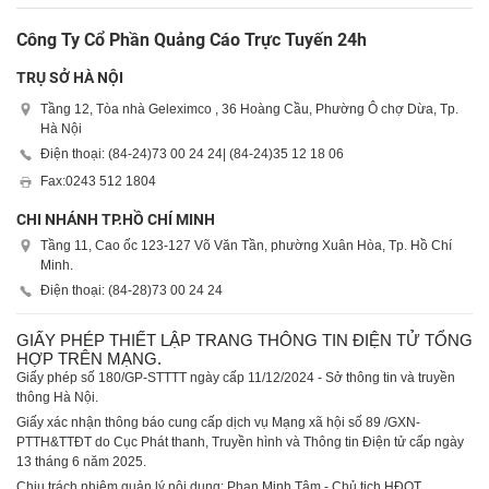
Công Ty Cổ Phần Quảng Cáo Trực Tuyến 24h
TRỤ SỞ HÀ NỘI
Tầng 12, Tòa nhà Geleximco , 36 Hoàng Cầu, Phường Ô chợ Dừa, Tp.
Hà Nội
Điện thoại: (84-24)
73 00 24 24
| (84-24)
35 12 18 06
Fax:
0243 512 1804
CHI NHÁNH TP.HỒ CHÍ MINH
Tầng 11, Cao ốc 123-127 Võ Văn Tần, phường Xuân Hòa, Tp. Hồ Chí
Minh.
Điện thoại: (84-28)
73 00 24 24
GIẤY PHÉP THIẾT LẬP TRANG THÔNG TIN ĐIỆN TỬ TỔNG
HỢP TRÊN MẠNG.
Giấy phép số 180/GP-STTTT ngày cấp 11/12/2024 - Sở thông tin và truyền
thông Hà Nội.
Giấy xác nhận thông báo cung cấp dịch vụ Mạng xã hội số 89 /GXN-
PTTH&TTĐT do Cục Phát thanh, Truyền hình và Thông tin Điện tử cấp ngày
13 tháng 6 năm 2025.
Chịu trách nhiệm quản lý nội dung: Phan Minh Tâm - Chủ tịch HĐQT.