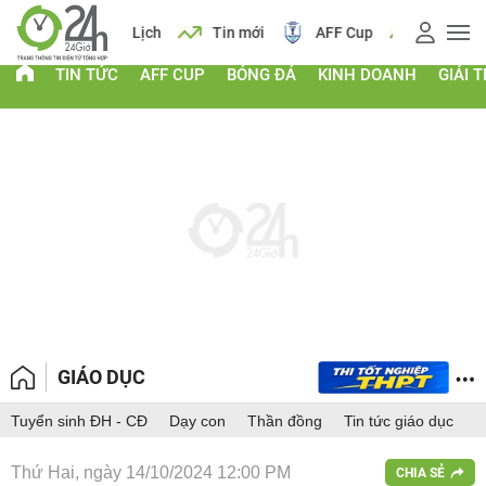
 vàng
Lịch
Tin mới
AFF Cup
Giá vàng
TIN TỨC
AFF CUP
BÓNG ĐÁ
KINH DOANH
GIẢI T
GIÁO DỤC
Tuyển sinh ĐH - CĐ
Dạy con
Thần đồng
Tin tức giáo dục
Thứ Hai, ngày 14/10/2024 12:00 PM
CHIA SẺ