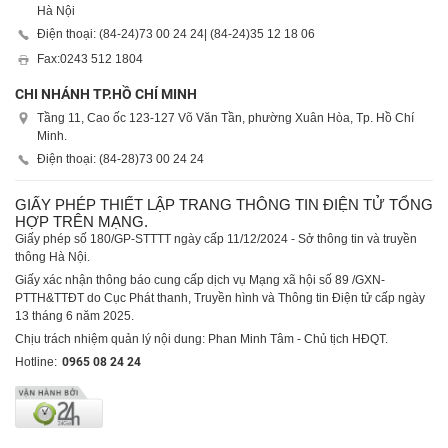
Hà Nội
Điện thoại: (84-24)
73 00 24 24
| (84-24)
35 12 18 06
Fax:
0243 512 1804
CHI NHÁNH TP.HỒ CHÍ MINH
Tầng 11, Cao ốc 123-127 Võ Văn Tần, phường Xuân Hòa, Tp. Hồ Chí
Minh.
Điện thoại: (84-28)
73 00 24 24
GIẤY PHÉP THIẾT LẬP TRANG THÔNG TIN ĐIỆN TỬ TỔNG
HỢP TRÊN MẠNG.
Giấy phép số 180/GP-STTTT ngày cấp 11/12/2024 - Sở thông tin và truyền
thông Hà Nội.
Giấy xác nhận thông báo cung cấp dịch vụ Mạng xã hội số 89 /GXN-
PTTH&TTĐT do Cục Phát thanh, Truyền hình và Thông tin Điện tử cấp ngày
13 tháng 6 năm 2025.
Chịu trách nhiệm quản lý nội dung: Phan Minh Tâm - Chủ tịch HĐQT.
Hotline:
0965 08 24 24