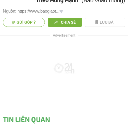
Theo Hồng Hạnh
(Báo Giao thông)
Nguồn: https://www.baogiaot...
GỬI GÓP Ý
CHIA SẺ
LƯU BÀI
TIN LIÊN QUAN