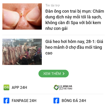
Tin tài trợ
Đàn ông con trai bị mụn: Chấm
dung dịch này mỗi tối là sạch,
không cần đi Spa với bôi kem
như con gái
Giá heo hơi hôm nay, 28-1: Giá
heo mảnh ở chợ đầu mối tăng
cao
XEM THÊM
APP 24H
FANPAGE 24H
BÓNG ĐÁ 24H