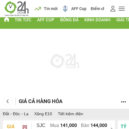
 vàng
Lịch
Tin mới
AFF Cup
Điểm chuẩn 2026
TIN TỨC
AFF CUP
BÓNG ĐÁ
KINH DOANH
GIẢI T
GIÁ CẢ HÀNG HÓA
Đắt - Độc - Lạ
Xăng E10
Tiết kiệm điện
141,000
144,000
SJC
Mua
Bán
GIÁ
TỶ