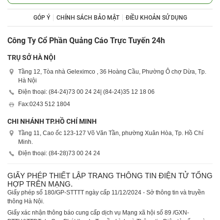
GÓP Ý
CHÍNH SÁCH BẢO MẬT
ĐIỀU KHOẢN SỬ DỤNG
Công Ty Cổ Phần Quảng Cáo Trực Tuyến 24h
TRỤ SỞ HÀ NỘI
Tầng 12, Tòa nhà Geleximco , 36 Hoàng Cầu, Phường Ô chợ Dừa, Tp.
Hà Nội
Điện thoại: (84-24)
73 00 24 24
| (84-24)
35 12 18 06
Fax:
0243 512 1804
CHI NHÁNH TP.HỒ CHÍ MINH
Tầng 11, Cao ốc 123-127 Võ Văn Tần, phường Xuân Hòa, Tp. Hồ Chí
Minh.
Điện thoại: (84-28)
73 00 24 24
GIẤY PHÉP THIẾT LẬP TRANG THÔNG TIN ĐIỆN TỬ TỔNG
HỢP TRÊN MẠNG.
Giấy phép số 180/GP-STTTT ngày cấp 11/12/2024 - Sở thông tin và truyền
thông Hà Nội.
Giấy xác nhận thông báo cung cấp dịch vụ Mạng xã hội số 89 /GXN-