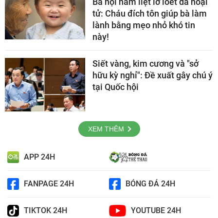
Bà nội nằm liệt lở loét da hoại
tử: Cháu đích tôn giúp bà làm
lành bằng mẹo nhỏ khó tin
này!
Siết vàng, kim cương và "sở
hữu kỳ nghỉ": Đề xuất gây chú ý
tại Quốc hội
XEM THÊM
APP 24H
FANPAGE 24H
BÓNG ĐÁ 24H
TIKTOK 24H
YOUTUBE 24H