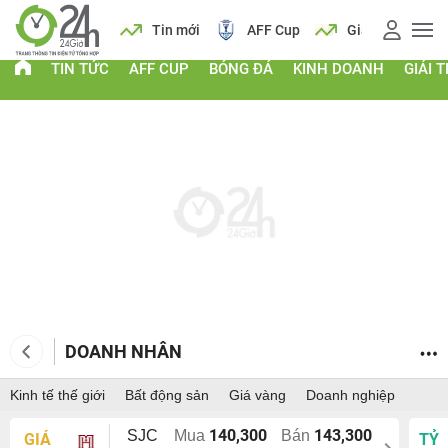
 vàng
Lịch
Tin mới
AFF Cup
Giá vàng
TIN TỨC
AFF CUP
BÓNG ĐÁ
KINH DOANH
GIẢI T
DOANH NHÂN
Kinh tế thế giới
Bất động sản
Giá vàng
Doanh nghiệp
140,300
143,300
SJC
Mua
Bán
GIÁ
TỶ