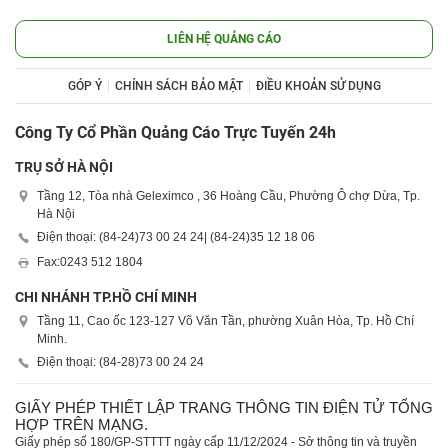
LIÊN HỆ QUẢNG CÁO
GÓP Ý
CHÍNH SÁCH BẢO MẬT
ĐIỀU KHOẢN SỬ DỤNG
Công Ty Cổ Phần Quảng Cáo Trực Tuyến 24h
TRỤ SỞ HÀ NỘI
Tầng 12, Tòa nhà Geleximco , 36 Hoàng Cầu, Phường Ô chợ Dừa, Tp.
Hà Nội
Điện thoại: (84-24)
73 00 24 24
| (84-24)
35 12 18 06
Fax:
0243 512 1804
CHI NHÁNH TP.HỒ CHÍ MINH
Tầng 11, Cao ốc 123-127 Võ Văn Tần, phường Xuân Hòa, Tp. Hồ Chí
Minh.
Điện thoại: (84-28)
73 00 24 24
GIẤY PHÉP THIẾT LẬP TRANG THÔNG TIN ĐIỆN TỬ TỔNG
HỢP TRÊN MẠNG.
Giấy phép số 180/GP-STTTT ngày cấp 11/12/2024 - Sở thông tin và truyền