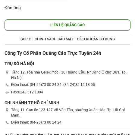
Đàn ông
LIÊN HỆ QUẢNG CÁO
GÓP Ý
CHÍNH SÁCH BẢO MẬT
ĐIỀU KHOẢN SỬ DỤNG
Công Ty Cổ Phần Quảng Cáo Trực Tuyến 24h
TRỤ SỞ HÀ NỘI
Tầng 12, Tòa nhà Geleximco , 36 Hoàng Cầu, Phường Ô chợ Dừa, Tp.
Hà Nội
Điện thoại: (84-24)
73 00 24 24
| (84-24)
35 12 18 06
Fax:
0243 512 1804
CHI NHÁNH TP.HỒ CHÍ MINH
Tầng 11, Cao ốc 123-127 Võ Văn Tần, phường Xuân Hòa, Tp. Hồ Chí
Minh.
Điện thoại: (84-28)
73 00 24 24