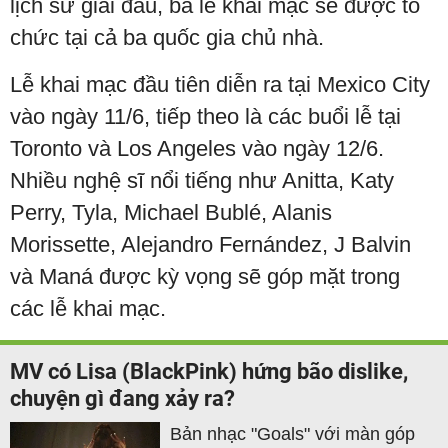
lịch sử giải đấu, ba lễ khai mạc sẽ được tổ
chức tại cả ba quốc gia chủ nhà.
Lễ khai mạc đầu tiên diễn ra tại Mexico City
vào ngày 11/6, tiếp theo là các buổi lễ tại
Toronto và Los Angeles vào ngày 12/6.
Nhiều nghệ sĩ nổi tiếng như Anitta, Katy
Perry, Tyla, Michael Bublé, Alanis
Morissette, Alejandro Fernández, J Balvin
và Maná được kỳ vọng sẽ góp mặt trong
các lễ khai mạc.
MV có Lisa (BlackPink) hứng bão dislike,
chuyện gì đang xảy ra?
Bản nhạc "Goals" với màn góp