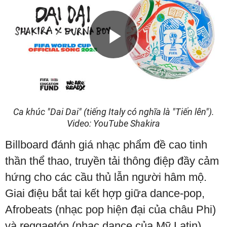
Play
Video
Ca khúc "Dai Dai" (tiếng Italy có nghĩa là "Tiến lên").
Video: YouTube Shakira
Billboard đánh giá nhạc phẩm đề cao tinh
thần thể thao, truyền tải thông điệp đầy cảm
hứng cho các cầu thủ lẫn người hâm mộ.
Giai điệu bắt tai kết hợp giữa dance-pop,
Afrobeats (nhạc pop hiện đại của châu Phi)
và reggaetón (nhạc dance của Mỹ Latin).