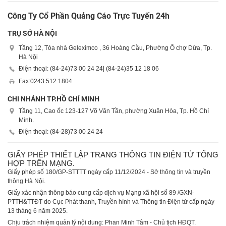
Công Ty Cổ Phần Quảng Cáo Trực Tuyến 24h
TRỤ SỞ HÀ NỘI
Tầng 12, Tòa nhà Geleximco , 36 Hoàng Cầu, Phường Ô chợ Dừa, Tp.
Hà Nội
Điện thoại: (84-24)
73 00 24 24
| (84-24)
35 12 18 06
Fax:
0243 512 1804
CHI NHÁNH TP.HỒ CHÍ MINH
Tầng 11, Cao ốc 123-127 Võ Văn Tần, phường Xuân Hòa, Tp. Hồ Chí
Minh.
Điện thoại: (84-28)
73 00 24 24
GIẤY PHÉP THIẾT LẬP TRANG THÔNG TIN ĐIỆN TỬ TỔNG
HỢP TRÊN MẠNG.
Giấy phép số 180/GP-STTTT ngày cấp 11/12/2024 - Sở thông tin và truyền
thông Hà Nội.
Giấy xác nhận thông báo cung cấp dịch vụ Mạng xã hội số 89 /GXN-
PTTH&TTĐT do Cục Phát thanh, Truyền hình và Thông tin Điện tử cấp ngày
13 tháng 6 năm 2025.
Chịu trách nhiệm quản lý nội dung: Phan Minh Tâm - Chủ tịch HĐQT.