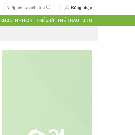
Đăng nhập
 KHỎE
HI-TECH
THẾ GIỚI
THỂ THAO
Ô TÔ