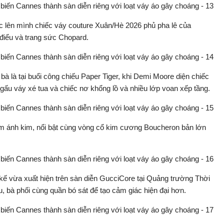
ác lên mình chiếc váy couture Xuân/Hè 2026 phủ pha lê của
điểu và trang sức Chopard.
bà là tại buổi công chiếu Paper Tiger, khi Demi Moore diện chiếc
ấu váy xé tua và chiếc nơ khổng lồ và nhiều lớp voan xếp tầng.
tím ánh kim, nổi bật cùng vòng cổ kim cương Boucheron bản lớn
kế vừa xuất hiện trên sàn diễn GucciCore tại Quảng trường Thời
, bà phối cùng quần bó sát để tạo cảm giác hiện đại hơn.