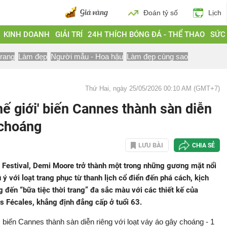
Đoán tỷ số
Lịch
KINH DOANH
GIẢI TRÍ
24H THÍCH BÓNG ĐÁ - THỂ THAO
SỨC
trang
Làm đẹp
Người mẫu - Hoa hậu
Làm đẹp cùng sao
Thứ Hai, ngày 25/05/2026 00:10 AM (GMT+7)
hế giới' biến Cannes thành sàn diễn
 choáng
LƯU BÀI
CHIA SẺ
 Festival, Demi Moore trở thành một trong những gương mặt nổi
ý với loạt trang phục từ thanh lịch cổ điển đến phá cách, kịch
g đến “bữa tiệc thời trang” đa sắc màu với các thiết kế của
 Fécales, khẳng định đẳng cấp ở tuổi 63.