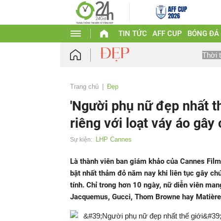
TIN TỨC
AFF CUP
BÓNG ĐÁ
Thời 
Trang chủ
Đẹp
'Người phụ nữ đẹp nhất t
riêng với loạt váy áo gây
LHP Cannes
Sự kiện:
Là thành viên ban giám khảo của Cannes Film
bật nhất thảm đỏ năm nay khi liên tục gây chú 
tính. Chỉ trong hơn 10 ngày, nữ diễn viên man
Jacquemus, Gucci, Thom Browne hay Matières