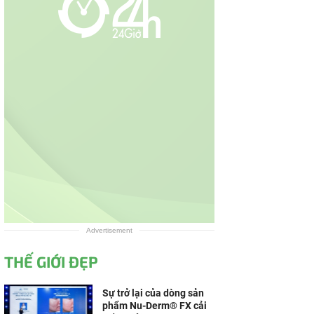
Advertisement
THẾ GIỚI ĐẸP
Sự trở lại của dòng sản
phẩm Nu-Derm® FX cải