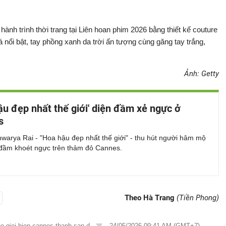
hành trình thời trang tại Liên hoan phim 2026 bằng thiết kế couture
 nổi bật, tay phồng xanh da trời ấn tượng cùng găng tay trắng,
Ảnh: Getty
ậu đẹp nhất thế giới' diện đầm xẻ ngực ở
s
warya Rai - "Hoa hậu đẹp nhất thế giới" - thu hút người hâm mộ
 đầm khoét ngực trên thảm đỏ Cannes.
Theo Hà Trang
(Tiền Phong)
e-gioi-bien-cannes-thanh-san-d...
-
24/05/2026 09:41 AM (GMT+7)