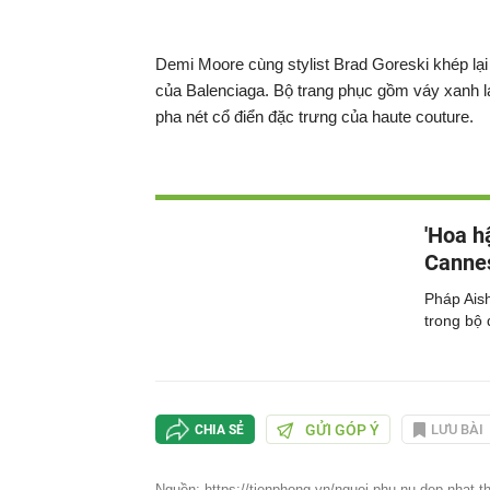
Demi Moore cùng stylist Brad Goreski khép lại 
của Balenciaga. Bộ trang phục gồm váy xanh lá
pha nét cổ điển đặc trưng của haute couture.
'Hoa h
Canne
Pháp Aish
trong bộ
GỬI GÓP Ý
LƯU BÀI
CHIA SẺ
Nguồn: https://tienphong.vn/nguoi-phu-nu-dep-nhat-th