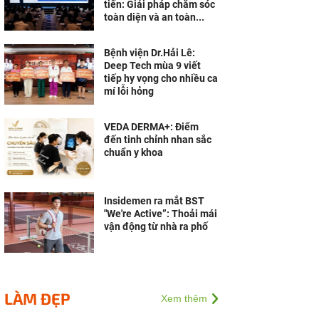
tiến: Giải pháp chăm sóc
toàn diện và an toàn...
Bệnh viện Dr.Hải Lê:
Deep Tech mùa 9 viết
tiếp hy vọng cho nhiều ca
mí lỗi hỏng
VEDA DERMA+: Điểm
đến tinh chỉnh nhan sắc
chuẩn y khoa
Insidemen ra mắt BST
"We're Active”: Thoải mái
vận động từ nhà ra phố
LÀM ĐẸP
Xem thêm