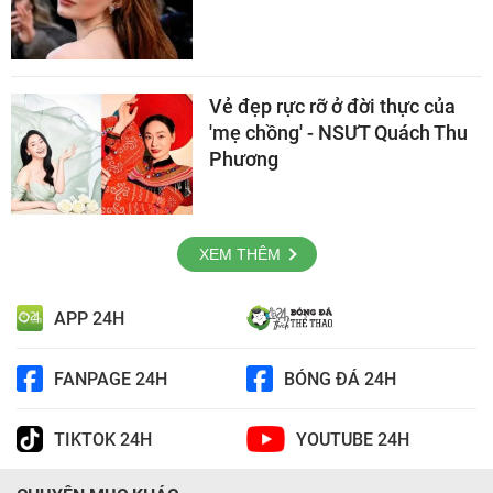
Vẻ đẹp rực rỡ ở đời thực của
'mẹ chồng' - NSƯT Quách Thu
Phương
XEM THÊM
APP 24H
FANPAGE 24H
BÓNG ĐÁ 24H
TIKTOK 24H
YOUTUBE 24H