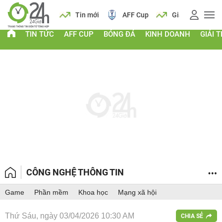
 vàng
Lịch
Tin mới
AFF Cup
Giá vàng
TIN TỨC
AFF CUP
BÓNG ĐÁ
KINH DOANH
GIẢI T
CÔNG NGHỆ THÔNG TIN
Game
Phần mềm
Khoa học
Mạng xã hội
Thứ Sáu, ngày 03/04/2026 10:30 AM
CHIA SẺ