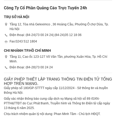
Công Ty Cổ Phần Quảng Cáo Trực Tuyến 24h
TRỤ SỞ HÀ NỘI
Tầng 12, Tòa nhà Geleximco , 36 Hoàng Cầu, Phường Ô chợ Dừa, Tp.
Hà Nội
Điện thoại: (84-24)
73 00 24 24
| (84-24)
35 12 18 06
Fax:
0243 512 1804
CHI NHÁNH TP.HỒ CHÍ MINH
Tầng 11, Cao ốc 123-127 Võ Văn Tần, phường Xuân Hòa, Tp. Hồ Chí
Minh.
Điện thoại: (84-28)
73 00 24 24
GIẤY PHÉP THIẾT LẬP TRANG THÔNG TIN ĐIỆN TỬ TỔNG
HỢP TRÊN MẠNG.
Giấy phép số 180/GP-STTTT ngày cấp 11/12/2024 - Sở thông tin và truyền
thông Hà Nội.
Giấy xác nhận thông báo cung cấp dịch vụ Mạng xã hội số 89 /GXN-
PTTH&TTĐT do Cục Phát thanh, Truyền hình và Thông tin Điện tử cấp ngày
13 tháng 6 năm 2025.
Chịu trách nhiệm quản lý nội dung: Phan Minh Tâm - Chủ tịch HĐQT.