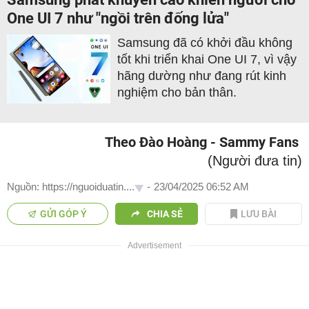
One UI 7 như "ngồi trên đống lửa"
Samsung đã có khởi đầu không
tốt khi triển khai One UI 7, vì vậy
hãng dường như đang rút kinh
nghiệm cho bản thân.
Theo Đào Hoàng - Sammy Fans
(Người đưa tin)
Nguồn: https://nguoiduatin....
-
23/04/2025 06:52 AM
GỬI GÓP Ý
CHIA SẺ
LƯU BÀI