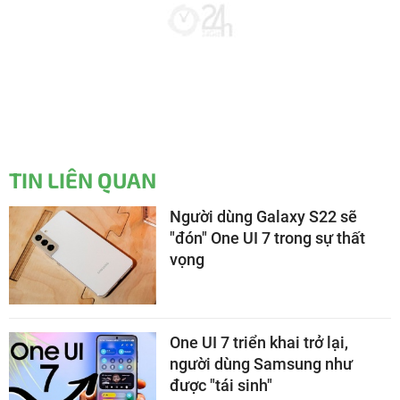
TIN LIÊN QUAN
Người dùng Galaxy S22 sẽ
"đón" One UI 7 trong sự thất
vọng
One UI 7 triển khai trở lại,
người dùng Samsung như
được "tái sinh"