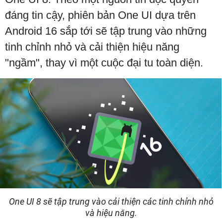
đáng tin cậy, phiên bản One UI dựa trên
Android 16 sắp tới sẽ tập trung vào những
tinh chỉnh nhỏ và cải thiện hiệu năng
"ngầm", thay vì một cuộc đại tu toàn diện.
One UI 8 sẽ tập trung vào cải thiện các tinh chỉnh nhỏ
và hiệu năng.