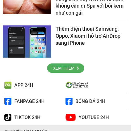
không cần đi Spa với bôi kem
như con gái
Thêm điện thoại Samsung,
Oppo, Xiaomi hỗ trợ AirDrop
sang iPhone
XEM THÊM
APP 24H
FANPAGE 24H
BÓNG ĐÁ 24H
TIKTOK 24H
YOUTUBE 24H