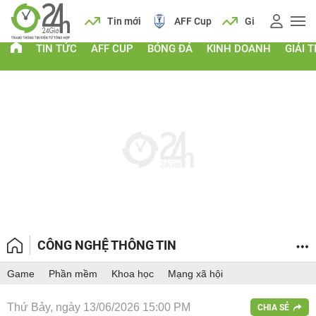
 vàng
Lịch
Tin mới
AFF Cup
Giá vàng
TIN TỨC
AFF CUP
BÓNG ĐÁ
KINH DOANH
GIẢI T
CÔNG NGHỆ THÔNG TIN
Game
Phần mềm
Khoa học
Mạng xã hội
Thứ Bảy, ngày 13/06/2026 15:00 PM
CHIA SẺ