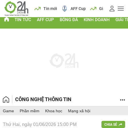
 vàng
Lịch
Tin mới
AFF Cup
Giá vàng
TIN TỨC
AFF CUP
BÓNG ĐÁ
KINH DOANH
GIẢI T
CÔNG NGHỆ THÔNG TIN
Game
Phần mềm
Khoa học
Mạng xã hội
Thứ Hai, ngày 01/06/2026 15:00 PM
CHIA SẺ