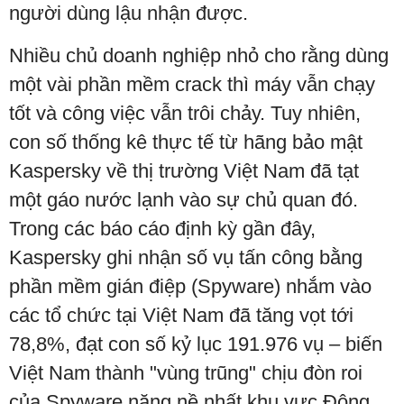
người dùng lậu nhận được.
Nhiều chủ doanh nghiệp nhỏ cho rằng dùng
một vài phần mềm crack thì máy vẫn chạy
tốt và công việc vẫn trôi chảy. Tuy nhiên,
con số thống kê thực tế từ hãng bảo mật
Kaspersky về thị trường Việt Nam đã tạt
một gáo nước lạnh vào sự chủ quan đó.
Trong các báo cáo định kỳ gần đây,
Kaspersky ghi nhận số vụ tấn công bằng
phần mềm gián điệp (Spyware) nhắm vào
các tổ chức tại Việt Nam đã tăng vọt tới
78,8%, đạt con số kỷ lục 191.976 vụ – biến
Việt Nam thành "vùng trũng" chịu đòn roi
của Spyware nặng nề nhất khu vực Đông