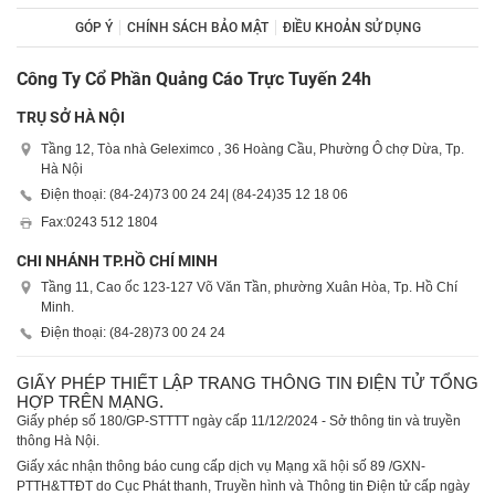
GÓP Ý
CHÍNH SÁCH BẢO MẬT
ĐIỀU KHOẢN SỬ DỤNG
Công Ty Cổ Phần Quảng Cáo Trực Tuyến 24h
TRỤ SỞ HÀ NỘI
Tầng 12, Tòa nhà Geleximco , 36 Hoàng Cầu, Phường Ô chợ Dừa, Tp.
Hà Nội
Điện thoại: (84-24)
73 00 24 24
| (84-24)
35 12 18 06
Fax:
0243 512 1804
CHI NHÁNH TP.HỒ CHÍ MINH
Tầng 11, Cao ốc 123-127 Võ Văn Tần, phường Xuân Hòa, Tp. Hồ Chí
Minh.
Điện thoại: (84-28)
73 00 24 24
GIẤY PHÉP THIẾT LẬP TRANG THÔNG TIN ĐIỆN TỬ TỔNG
HỢP TRÊN MẠNG.
Giấy phép số 180/GP-STTTT ngày cấp 11/12/2024 - Sở thông tin và truyền
thông Hà Nội.
Giấy xác nhận thông báo cung cấp dịch vụ Mạng xã hội số 89 /GXN-
PTTH&TTĐT do Cục Phát thanh, Truyền hình và Thông tin Điện tử cấp ngày