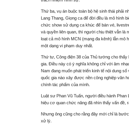
Thứ ba, vụ án buộc toàn bộ hệ sinh thái phải 
Lang Thang, Giọng ca để đời đều là mô hình biể
chức show sử dụng ca khúc để bán vé, livestr
và quyền liên quan, thì người chịu thiệt vẫn là
loạt cả mô hình MCN (mạng đa kênh) lẫn mô hìn
một dạng vi phạm duy nhất.
Thứ tư, Công điện 38 của Thủ tướng cho thấy 
gia. Điều này có ý nghĩa không chỉ với âm nhạ
Nam đang muốn phát triển kinh tế nội dung số 
quốc gia nào xây được nền công nghiệp văn hó
chính tác phẩm của mình.
Luật sư Phan Vũ Tuấn, người điều hành Phan La
hiệu cơ quan chức năng đã nhìn thấy vấn đề, 
Nhưng ông cũng cho rằng đây mới chỉ là bước đ
xử lý.