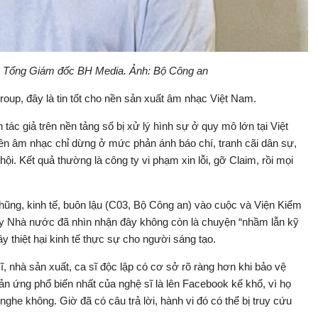
- Tổng Giám đốc BH Media. Ảnh: Bộ Công an
up, đây là tin tốt cho nền sản xuất âm nhạc Việt Nam.
tác giả trên nền tảng số bị xử lý hình sự ở quy mô lớn tại Việt
ền âm nhạc chỉ dừng ở mức phản ánh báo chí, tranh cãi dân sự,
ội. Kết quả thường là công ty vi phạm xin lỗi, gỡ Claim, rồi mọi
hũng, kinh tế, buôn lậu (C03, Bộ Công an) vào cuộc và Viện Kiểm
hấy Nhà nước đã nhìn nhận đây không còn là chuyện “nhầm lẫn kỹ
ây thiệt hại kinh tế thực sự cho người sáng tạo.
sĩ, nhà sản xuất, ca sĩ độc lập có cơ sở rõ ràng hơn khi bảo vệ
hản ứng phổ biến nhất của nghệ sĩ là lên Facebook kể khổ, vì họ
g nghe không. Giờ đã có câu trả lời, hành vi đó có thể bị truy cứu