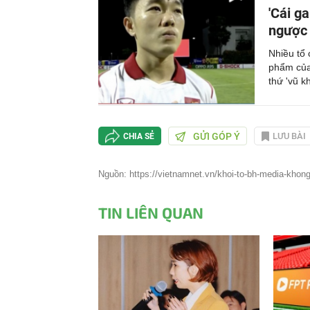
'Cái g
ngược 
Nhiều tổ 
phẩm của
thứ 'vũ khí
GỬI GÓP Ý
LƯU BÀI
CHIA SẺ
Nguồn: https://vietnamnet.vn/khoi-to-bh-media-khong
TIN LIÊN QUAN