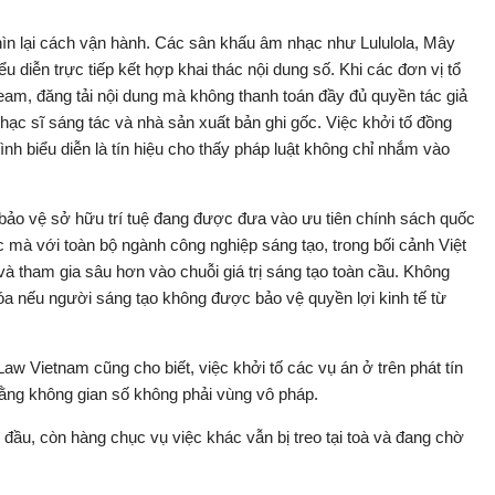
nhìn lại cách vận hành. Các sân khấu âm nhạc như Lululola, Mây
u diễn trực tiếp kết hợp khai thác nội dung số. Khi các đơn vị tổ
eam, đăng tải nội dung mà không thanh toán đầy đủ quyền tác giả
 nhạc sĩ sáng tác và nhà sản xuất bản ghi gốc. Việc khởi tố đồng
h biểu diễn là tín hiệu cho thấy pháp luật không chỉ nhắm vào
bảo vệ sở hữu trí tuệ đang được đưa vào ưu tiên chính sách quốc
c mà với toàn bộ ngành công nghiệp sáng tạo, trong bối cảnh Việt
và tham gia sâu hơn vào chuỗi giá trị sáng tạo toàn cầu. Không
a nếu người sáng tạo không được bảo vệ quyền lợi kinh tế từ
w Vietnam cũng cho biết, việc khởi tố các vụ án ở trên phát tín
rằng không gian số không phải vùng vô pháp.
ầu, còn hàng chục vụ việc khác vẫn bị treo tại toà và đang chờ