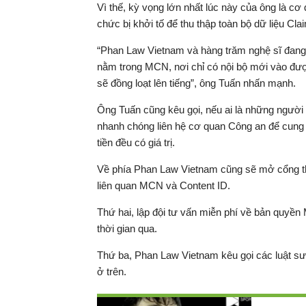
Vì thế, kỳ vọng lớn nhất lúc này của ông là c
chức bị khởi tố để thu thập toàn bộ dữ liệu Cla
“Phan Law Vietnam và hàng trăm nghệ sĩ đang 
nằm trong MCN, nơi chỉ có nội bộ mới vào được
sẽ đồng loạt lên tiếng”, ông Tuấn nhấn mạnh.
Ông Tuấn cũng kêu gọi, nếu ai là những người 
nhanh chóng liên hệ cơ quan Công an để cung c
tiền đều có giá trị.
Về phía Phan Law Vietnam cũng sẽ mở cổng th
liên quan MCN và Content ID.
Thứ hai, lập đội tư vấn miễn phí về bản quyền
thời gian qua.
Thứ ba, Phan Law Vietnam kêu gọi các luật sư
ở trên.