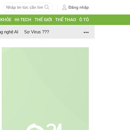
Đăng nhập
 KHỎE
HI-TECH
THẾ GIỚI
THỂ THAO
Ô TÔ
g nghệ AI
Sợ Virus ???