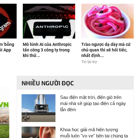
m 'bỗng
Mô hình AI của Anthropic
Trào ngược dạ dày mà cứ
ỏi App
tấn công 3 công ty trong
chủ quan thì sẽ hối tiếc,
khi thử...
nhất định...
Tin tài trợ
NHIỀU NGƯỜI ĐỌC
Sau điện mặt trời, điện gió trên
mái nhà sẽ giúp tạo điện cả ngày
lẫn đêm
Khoa học giải mã hiện tượng
muỗi luôn "vo ve" bên tai chúng ta