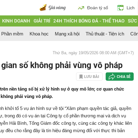
Đoán tỷ số
Lịch
KINH DOANH
GIẢI TRÍ
24H THÍCH BÓNG ĐÁ - THỂ THAO
SỨC
Phần mềm
Khoa học
Mạng xã hội
Thủ thuật - Tiện ích
Côn
Thứ Ba, ngày 19/05/2026 08:00 AM (GMT+7)
 gian số không phải vùng vô pháp
LƯU BÀI
CHIA SẺ
trên nền tảng số bị xử lý hình sự ở quy mô lớn; cơ quan chức
 không phải vùng vô pháp.
h khởi tố 5 vụ án hình sự về tội “Xâm phạm quyền tác giả, quyền
sự, trong đó có vụ án tại Công ty cổ phần thương mại và dịch vụ
yễn Hải Bình, Tổng Giám đốc công ty, cùng các công ty khác liên
 đều cho rằng đây là tín hiệu đáng mừng đối với thực thi bản