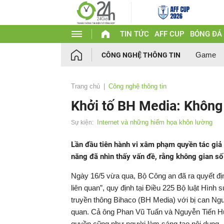
TIN TỨC
AFF CUP
BÓNG ĐÁ
Game
CÔNG NGHỆ THÔNG TIN
Trang chủ
Công nghệ thông tin
Khởi tố BH Media: Không
Internet và những hiểm họa khôn lường
Sự kiện:
Lần đầu tiên hành vi xâm phạm quyền tác giả 
năng đã nhìn thấy vấn đề, rằng không gian số
Ngày 16/5 vừa qua, Bộ Công an đã ra quyết địn
liên quan”, quy định tại Điều 225 Bộ luật Hình 
truyền thông Bihaco (BH Media) với bị can Ngu
quan. Cả ông Phan Vũ Tuấn và Nguyễn Tiến Huy
quyền cũng như người làm sáng tạo nội dung.