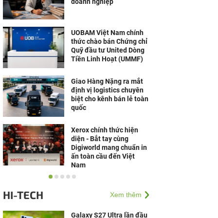
doanh nghiệp
UOBAM Việt Nam chính
thức chào bán Chứng chỉ
Quỹ đầu tư United Dòng
Tiền Linh Hoạt (UMMF)
Giao Hàng Nặng ra mắt
định vị logistics chuyên
biệt cho kênh bán lẻ toàn
quốc
Xerox chính thức hiện
diện - Bắt tay cùng
Digiworld mang chuẩn in
ấn toàn cầu đến Việt
Nam
Cộng đồng Võ Lâm
nguyên bản mong chờ Võ
HI-TECH
Xem thêm
Lâm Tình Kiếm 3D
Alphatest
Galaxy S27 Ultra lần đầu