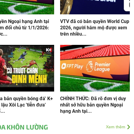
yền Ngoại hạng Anh tại
VTV đã có bản quyền World Cup
m đổi chủ từ 1/1/2026:
2026, người hâm mộ được xem
c...
trên nhiều...
ua bản quyền bóng đá' K+
CHÍNH THỨC: Đã rõ đơn vị duy
 lậu Xôi Lạc 'tiễn đưa'
nhất sở hữu bản quyền Ngoại
...
hạng Anh tại...
ỌA KHÔN LƯỜNG
Xem thêm