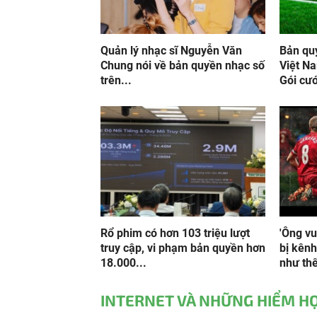
Quản lý nhạc sĩ Nguyễn Văn
Bản qu
Chung nói về bản quyền nhạc số
Việt Na
trên...
Gói cướ
Rổ phim có hơn 103 triệu lượt
'Ông v
truy cập, vi phạm bản quyền hơn
bị kênh
18.000...
như thế
INTERNET VÀ NHỮNG HIỂM H