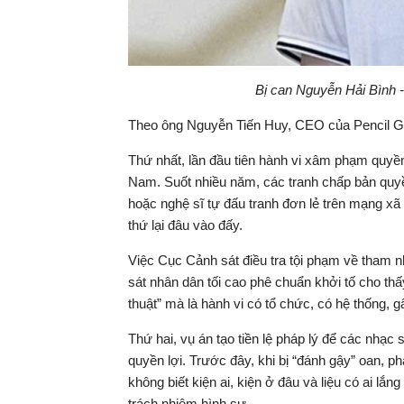
Bị can Nguyễn Hải Bình 
Theo ông Nguyễn Tiến Huy, CEO của Pencil Gro
Thứ nhất, lần đầu tiên hành vi xâm phạm quyền 
Nam. Suốt nhiều năm, các tranh chấp bản quy
hoặc nghệ sĩ tự đấu tranh đơn lẻ trên mạng xã h
thứ lại đâu vào đấy.
Việc Cục Cảnh sát điều tra tội phạm về tham n
sát nhân dân tối cao phê chuẩn khởi tố cho t
thuật” mà là hành vi có tổ chức, có hệ thống, g
Thứ hai, vụ án tạo tiền lệ pháp lý để các nhạc 
quyền lợi. Trước đây, khi bị “đánh gậy” oan, p
không biết kiện ai, kiện ở đâu và liệu có ai lắn
trách nhiệm hình sự.