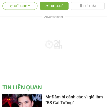
GỬI GÓP Ý
CHIA SẺ
LƯU BÀI
TIN LIÊN QUAN
Mr Đàm bị cảnh cáo vì giả làm
"BS Cát Tường"