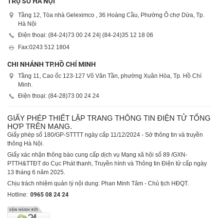
TRỤ SỞ HÀ NỘI
Tầng 12, Tòa nhà Geleximco , 36 Hoàng Cầu, Phường Ô chợ Dừa, Tp.
Hà Nội
Điện thoại: (84-24)
73 00 24 24
| (84-24)
35 12 18 06
Fax:
0243 512 1804
CHI NHÁNH TP.HỒ CHÍ MINH
Tầng 11, Cao ốc 123-127 Võ Văn Tần, phường Xuân Hòa, Tp. Hồ Chí
Minh.
Điện thoại: (84-28)
73 00 24 24
GIẤY PHÉP THIẾT LẬP TRANG THÔNG TIN ĐIỆN TỬ TỔNG
HỢP TRÊN MẠNG.
Giấy phép số 180/GP-STTTT ngày cấp 11/12/2024 - Sở thông tin và truyền
thông Hà Nội.
Giấy xác nhận thông báo cung cấp dịch vụ Mạng xã hội số 89 /GXN-
PTTH&TTĐT do Cục Phát thanh, Truyền hình và Thông tin Điện tử cấp ngày
13 tháng 6 năm 2025.
Chịu trách nhiệm quản lý nội dung: Phan Minh Tâm - Chủ tịch HĐQT.
Hotline:
0965 08 24 24