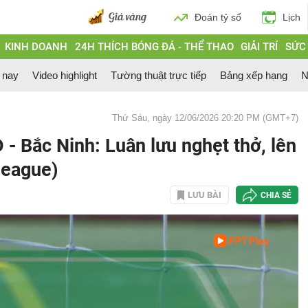
Đoán tỷ số
Lịch
KINH DOANH
24H THÍCH BÓNG ĐÁ - THỂ THAO
GIẢI TRÍ
SỨC
 nay
Video highlight
Tường thuật trực tiếp
Bảng xếp hạng
N
Thứ Sáu, ngày 12/06/2026 20:20 PM (GMT+7)
 Bắc Ninh: Luân lưu nghẹt thở, lên
League)
LƯU BÀI
CHIA SẺ