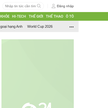
Đăng nhập
 KHỎE
HI-TECH
THẾ GIỚI
THỂ THAO
Ô TÔ
goại hạng Anh
World Cup 2026