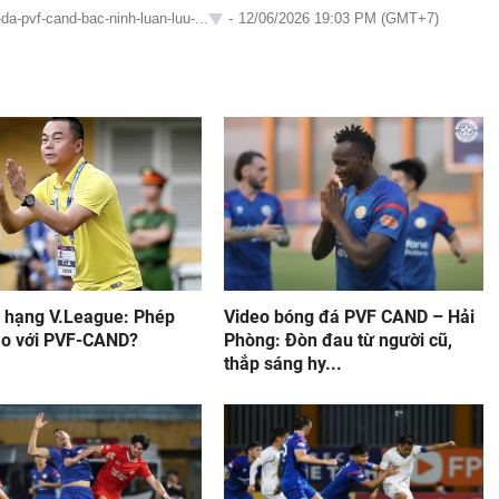
da-pvf-cand-bac-ninh-luan-luu-...
-
12/06/2026 19:03 PM (GMT+7)
ụ hạng V.League: Phép
Video bóng đá PVF CAND – Hải
o với PVF-CAND?
Phòng: Đòn đau từ người cũ,
thắp sáng hy...