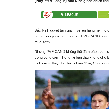
02:49
- PVF-CAND gỡ hòa
(Play-off V-League) Bắc Ninh giành chiến thắ
Bắc Ninh quyết tâm giành vé lên hạng nên họ đ
dồn ép đối phương, trong khi PVF-CAND phải 
thua sớm.
Nhưng PVF-CAND không thể đảm bảo sạch lưới 
trong vòng cấm. Trọng tài ban đầu không cho 
định được thay đổi. Trên chấm 11m, Cunha dứ