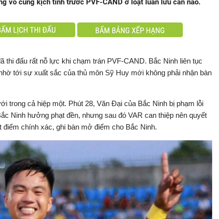
ng vô cùng kịch tính trước PVF-CAND ở loạt luân lưu cân não.
ã thi đấu rất nỗ lực khi chạm trán PVF-CAND. Bắc Ninh liên tục
nhờ tới sự xuất sắc của thủ môn Sỹ Huy mới không phải nhận bàn
trong cả hiệp một. Phút 28, Văn Đại của Bắc Ninh bị phạm lỗi
Bắc Ninh hưởng phạt đền, nhưng sau đó VAR can thiệp nên quyết
t điểm chính xác, ghi bàn mở điểm cho Bắc Ninh.