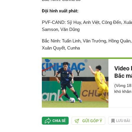
Đội hình xuất phát:
PVF-CAND: Sỹ Huy, Anh Việt, Công Đến, Xuâ
Samson, Văn Dũng
Bắc Ninh: Tuấn Linh, Văn Trường, Hồng Quân, 
Xuân Quyết, Cunha
Video 
Bắc mấ
(Vòng 18
khó khăn
GỬI GÓP Ý
LƯU BÀI
CHIA SẺ