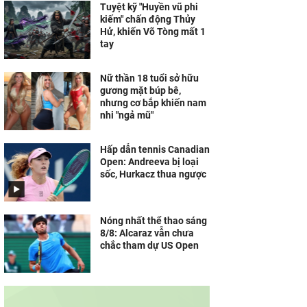
Tuyệt kỹ "Huyền vũ phi
kiếm" chấn động Thủy
Hử, khiến Võ Tòng mất 1
tay
Nữ thần 18 tuổi sở hữu
gương mặt búp bê,
nhưng cơ bắp khiến nam
nhi "ngả mũ"
Hấp dẫn tennis Canadian
Open: Andreeva bị loại
sốc, Hurkacz thua ngược
Nóng nhất thể thao sáng
8/8: Alcaraz vẫn chưa
chắc tham dự US Open