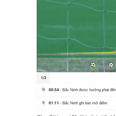
Đã
tải
:
1/2
Thời
0:09
/
Durati
3:05
Tạm
25.90%
Previous
Next
dừng
Backward
Forward
gian
00:54
- Bắc Ninh được hưởng phạt đề
hiện
01:11
- Bắc Ninh ghi bàn mở điểm
tại