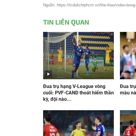
Nguồn: https://tcdulichtphcm.vn/the-thao/video-bong-
TIN LIÊN QUAN
Đua trụ hạng V-League vòng
Đua tr
cuối: PVF-CAND thoát hiểm thần
màu nà
kỳ, đội nào...