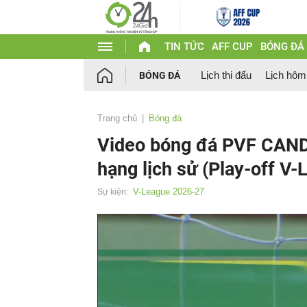
TIN TỨC
AFF CUP
BÓNG ĐÁ
Lịch thi đấu
Lịch hôm
BÓNG ĐÁ
Trang chủ
Bóng đá
Video bóng đá PVF CAND -
hạng lịch sử (Play-off V-
V-League 2026-27
Sự kiện: