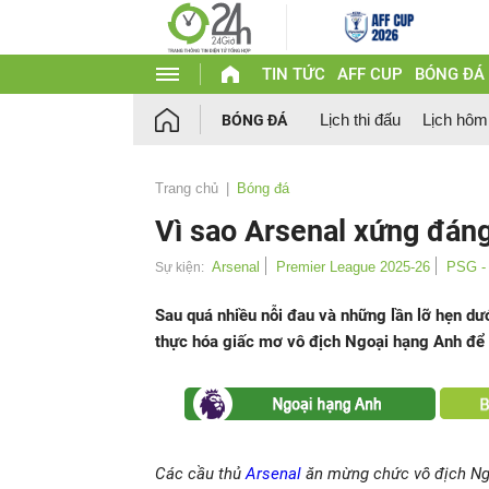
TIN TỨC
AFF CUP
BÓNG ĐÁ
Lịch thi đấu
Lịch hôm
BÓNG ĐÁ
Trang chủ
Bóng đá
Vì sao Arsenal xứng đán
Arsenal
Premier League 2025-26
PSG - 
Sự kiện:
Sau quá nhiều nỗi đau và những lần lỡ hẹn dướ
thực hóa giấc mơ vô địch Ngoại hạng Anh để
Các cầu thủ
Arsenal
ăn mừng chức vô địch Ng