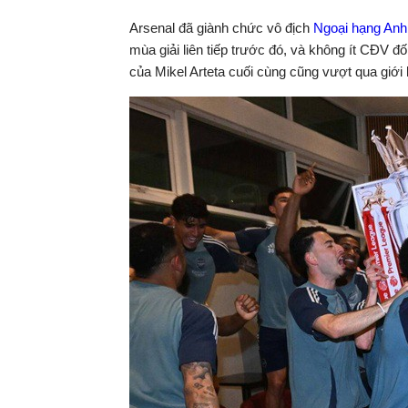
Thời
0:06
/
Duration
0:19
Tạm
dừng
Backward
Forward
Arsenal đã giành chức vô địch
Ngoại hạng Anh
gian
mùa giải liên tiếp trước đó, và không ít CĐV đ
của Mikel Arteta cuối cùng cũng vượt qua giới
hiện
tại