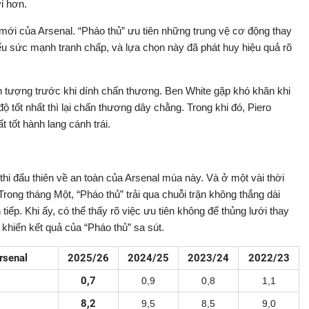
i hơn.
 mới của Arsenal. “Pháo thủ” ưu tiên những trung vệ cơ động thay
iếu sức mạnh tranh chấp, và lựa chọn này đã phát huy hiệu quả rõ
 ấn tượng trước khi dính chấn thương. Ben White gặp khó khăn khi
độ tốt nhất thì lại chấn thương dây chằng. Trong khi đó, Piero
 tốt hành lang cánh trái.
hi đấu thiên về an toàn của Arsenal mùa này. Và ở một vài thời
 Trong tháng Một, “Pháo thủ” trải qua chuỗi trận không thắng dài
tiếp. Khi ấy, có thể thấy rõ việc ưu tiên không để thủng lưới thay
khiến kết quả của “Pháo thủ” sa sút.
rsenal
2025/26
2024/25
2023/24
2022/23
0,7
0,9
0,8
1,1
8,2
9,5
8,5
9,0