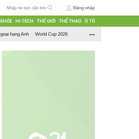
Đăng nhập
 KHỎE
HI-TECH
THẾ GIỚI
THỂ THAO
Ô TÔ
goại hạng Anh
World Cup 2026