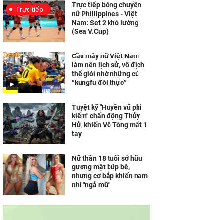
Trực tiếp bóng chuyền
Trực tiếp
nữ Phillippines - Việt
Nam: Set 2 khó lường
(Sea V.Cup)
Cầu mây nữ Việt Nam
làm nên lịch sử, vô địch
thế giới nhờ những cú
“kungfu đời thực”
Tuyệt kỹ "Huyền vũ phi
kiếm" chấn động Thủy
Hử, khiến Võ Tòng mất 1
tay
Nữ thần 18 tuổi sở hữu
gương mặt búp bê,
nhưng cơ bắp khiến nam
nhi "ngả mũ"