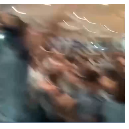
Đã
tải
: