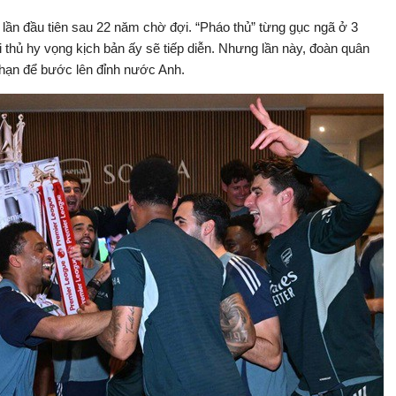
Bật
Toàn
100.00%
Backward
âm
màn
lần đầu tiên sau 22 năm chờ đợi. “Pháo thủ” từng gục ngã ở 3
thanh
hình
ối thủ hy vọng kịch bản ấy sẽ tiếp diễn. Nhưng lần này, đoàn quân
 hạn để bước lên đỉnh nước Anh.