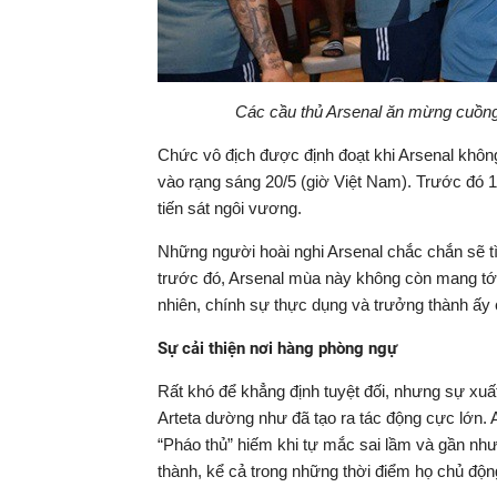
Các cầu thủ Arsenal ăn mừng cuồng
Chức vô địch được định đoạt khi Arsenal không
vào rạng sáng 20/5 (giờ Việt Nam). Trước đó 1
tiến sát ngôi vương.
Những người hoài nghi Arsenal chắc chắn sẽ tìm
trước đó, Arsenal mùa này không còn mang tớ
nhiên, chính sự thực dụng và trưởng thành ấy c
Sự cải thiện nơi hàng phòng ngự
Rất khó để khẳng định tuyệt đối, nhưng sự xuấ
Arteta dường như đã tạo ra tác động cực lớn. 
“Pháo thủ” hiếm khi tự mắc sai lầm và gần nh
thành, kể cả trong những thời điểm họ chủ động