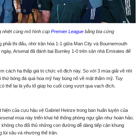
 nhiệt cùng mô hình cúp
Premier League
bằng bìa cứng
 phải thi đấu, nhờ trận hòa 1-1 giữa Man City và Bournemouth
 ngày, Arsenal đã đánh bại Burnley 1-0 trên sân nhà Emirates để
 cách hạ thấp giá trị chức vô địch này. So với 3 mùa giải về nhì
i thứ bóng đá quá hoa mỹ hay bùng nổ về mặt thẩm mỹ. Tuy
ó thể lại là yếu tố giúp họ cuối cùng vượt qua vạch đích.
t hiện của cựu hậu vệ Gabriel Heinze trong ban huấn luyện của
Arsenal mùa này triển khai hệ thống phòng ngự gần như hoàn hảo.
ư không cho đối thủ những con đường dễ dàng tiếp cận khung
 lùi sâu và nhường thế trận.