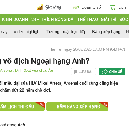
Đoán tỷ số
Lịch
KINH DOANH
24H THÍCH BÓNG ĐÁ - THỂ THAO
GIẢI TRÍ
SỨC
 nay
Video highlight
Tường thuật trực tiếp
Bảng xếp hạng
N
Thứ Tư, ngày 20/05/2026 13:00 PM (GMT+7)
g vô địch Ngoại hạng Anh?
Arsenal: Định đoạt vua châu Âu
LƯU BÀI
CHIA SẺ
i triều đại của HLV Mikel Arteta, Arsenal cuối cùng cũng hiện
 chấm dứt 22 năm chờ đợi.
oại hạng Anh