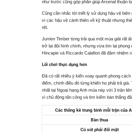
như trước cũng góp phần giúp Arsenal thuận lợ
Cũng cần nhắc tới triết lý sử dụng hậu vệ biên
vì các hậu vệ cánh thiên về kỹ thuật nhưng th
rệt.
Jurrien Timber từng trải qua một mùa giải rất
trở lại đội hình chính, nhưng vừa tìm lại phong 
Hincapie và Riccardo Calafiori đã đảm nhiệm rất
Lối chơi thực dụng hơn
Đã có rất nhiều ý kiến xoay quanh phong cách t
điểm, chính điều đó từng khiến họ phải trả giá.
nhất tại Ngoại hạng Anh mùa này với 3 trận liên 
vì chủ động tấn công và tìm kiếm bàn thắng đã 
Các thống kê trung bình mỗi trận của A
Bàn thua
Cú sút phải đối mặt