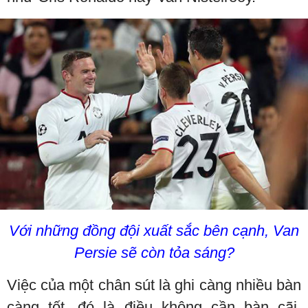
Với những đồng đội xuất sắc bên cạnh, Van
Persie sẽ còn tỏa sáng?
Việc của một chân sút là ghi càng nhiều bàn
càng tốt, đó là điều không cần bàn cãi.