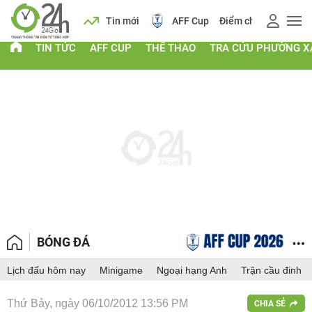
 vàng
Lịch
Tin mới
AFF Cup
Điểm chuẩn 2026
TIN TỨC
AFF CUP
THỂ THAO
TRA CỨU PHƯỜNG X
BÓNG ĐÁ
Lịch đấu hôm nay
Minigame
Ngoại hạng Anh
Trận cầu đinh
Thứ Bảy, ngày 06/10/2012 13:56 PM
CHIA SẺ