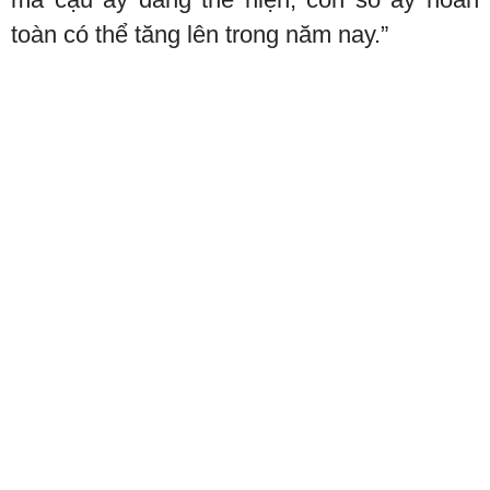
toàn có thể tăng lên trong năm nay.”