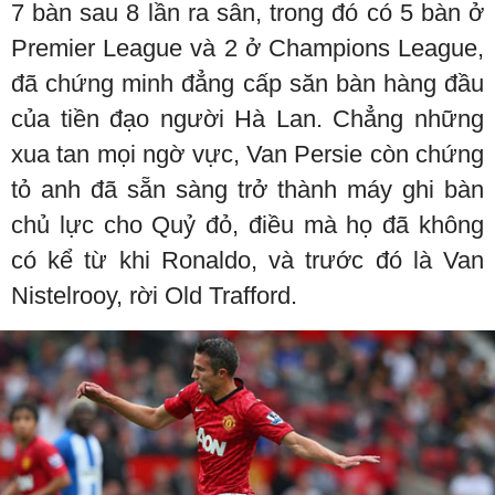
7 bàn sau 8 lần ra sân, trong đó có 5 bàn ở
Premier League và 2 ở Champions League,
đã chứng minh đẳng cấp săn bàn hàng đầu
của tiền đạo người Hà Lan. Chẳng những
xua tan mọi ngờ vực, Van Persie còn chứng
tỏ anh đã sẵn sàng trở thành máy ghi bàn
chủ lực cho Quỷ đỏ, điều mà họ đã không
có kể từ khi Ronaldo, và trước đó là Van
Nistelrooy, rời Old Trafford.