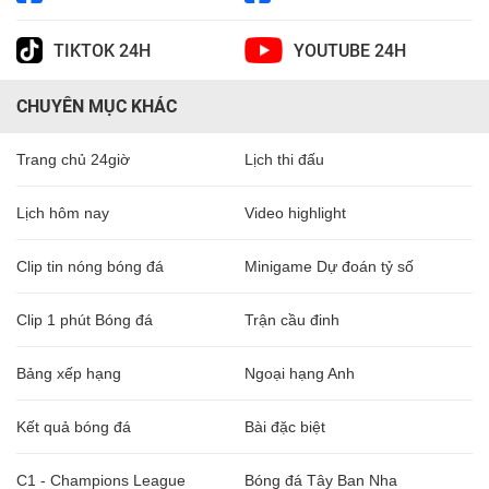
TIKTOK 24H
YOUTUBE 24H
CHUYÊN MỤC KHÁC
Trang chủ 24giờ
Lịch thi đấu
Lịch hôm nay
Video highlight
Clip tin nóng bóng đá
Minigame Dự đoán tỷ số
Clip 1 phút Bóng đá
Trận cầu đinh
Bảng xếp hạng
Ngoại hạng Anh
Kết quả bóng đá
Bài đặc biệt
C1 - Champions League
Bóng đá Tây Ban Nha