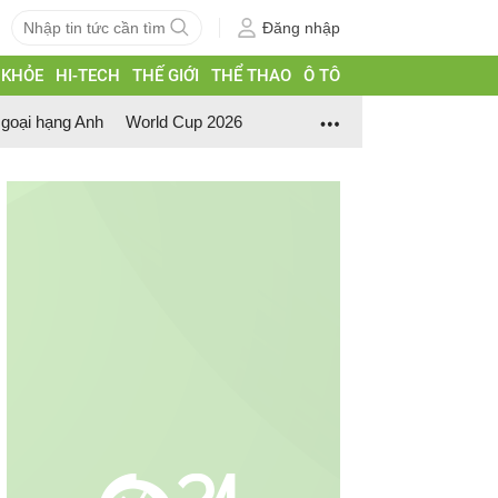
Đăng nhập
 KHỎE
HI-TECH
THẾ GIỚI
THỂ THAO
Ô TÔ
goại hạng Anh
World Cup 2026