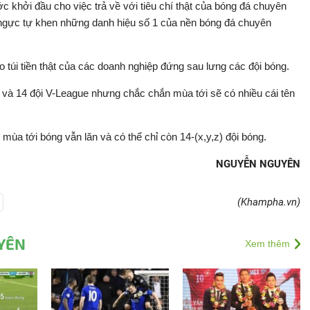
c khởi đầu cho việc trả về với tiêu chí thật của bóng đá chuyên
ỗ ngực tự khen những danh hiệu số 1 của nền bóng đá chuyên
o túi tiền thật của các doanh nghiệp đứng sau lưng các đội bóng.
 và 14 đội V-League nhưng chắc chắn mùa tới sẽ có nhiều cái tên
ùa tới bóng vẫn lăn và có thể chỉ còn 14-(x,y,z) đội bóng.
NGUYỄN NGUYÊN
(Khampha.vn)
YÊN
Xem thêm