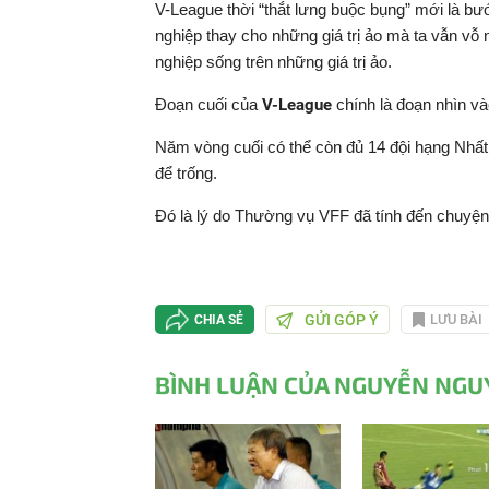
V-League thời “thắt lưng buộc bụng” mới là bướ
nghiệp thay cho những giá trị ảo mà ta vẫn v
nghiệp sống trên những giá trị ảo.
Đoạn cuối của
V-League
chính là đoạn nhìn và
Năm vòng cuối có thể còn đủ 14 đội hạng Nhất
để trống.
Đó là lý do Thường vụ VFF đã tính đến chuyện m
GỬI GÓP Ý
LƯU BÀI
CHIA SẺ
BÌNH LUẬN CỦA NGUYỄN NGU