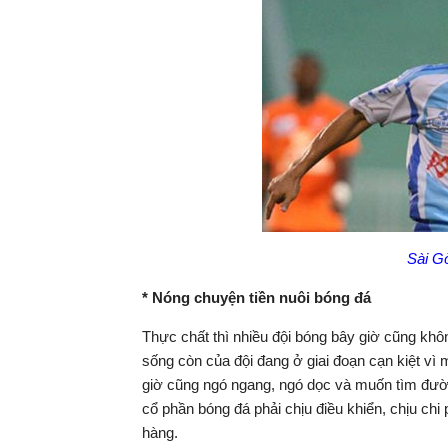
Sài Gò
* Nóng chuyện tiền nuôi bóng đá
Thực chất thì nhiều đội bóng bây giờ cũng khô
sống còn của đội đang ở giai đoạn cạn kiệt v
giờ cũng ngó ngang, ngó dọc và muốn tìm đường
cổ phần bóng đá phải chịu điều khiển, chịu chi
hàng.